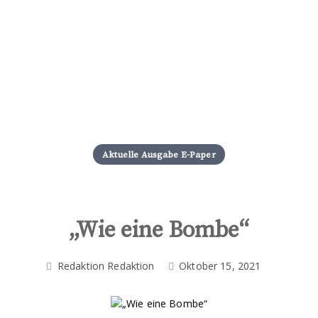
S
k
i
Aktuelle Ausgabe E-Paper
p
t
o
c
o
„Wie eine Bombe“
n
t
Redaktion Redaktion
Oktober 15, 2021
e
n
t