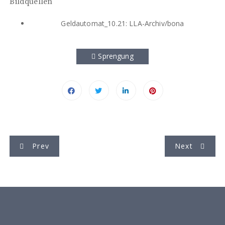
Bildquellen
Geldautomat_10.21: LLA-Archiv/bona
Sprengung
B
Prev
Next
e
i
t
r