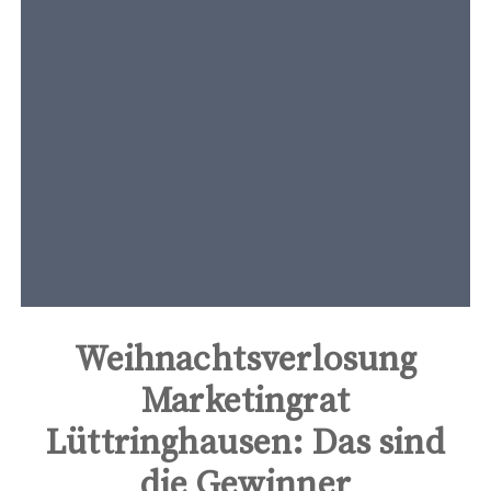
t
e
n
t
Weihnachtsverlosung
Marketingrat
Lüttringhausen: Das sind
die Gewinner