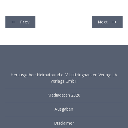
B
Prev
Next
e
i
t
r
a
Herausgeber: Heimatbund e. V Lüttringhausen Verlag: LA
g
Verlags GmbH
s
Mediadaten 2026
n
a
Ausgaben
v
Disclaimer
i