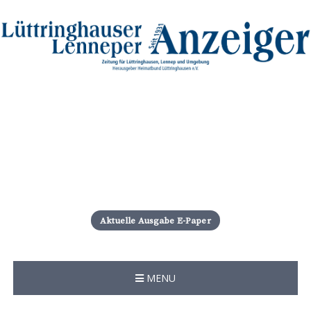
S
k
i
Aktuelle Ausgabe E-Paper
p
t
o
c
MENU
o
n