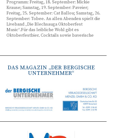
Programm: Freitag, 18. September: Mickie
Krause; Samstag, 19. September: Paveier;
Freitag, 25. September: Cat Ballou; Samstag, 26.
September: Tobee. An allen Abenden spielt die
Liveband „Die Blechsauga Oktoberfest
Music“.Für das leibliche Wohl gibt es
Oktoberfestbier, Cocktails sowie bayerische
Spezialitäten wie Brezeln, Weißwurst, Hendl
und Haxe. Beginn ist freitags um 17 Uhr,
samstags um 16 Uhr. Tickets gibt es unter
www.bergisches-oktoberfest.de sowie über die
TreueWelt der Sparkasse Wuppertal.
DAS MAGAZIN „DER BERGISCHE
UNTERNEHMER“
Remscheid stärkt Krisenvorsorge
(red) Feuerwehr, TBR und Stadtverwaltung
Remscheid trainieren Krisenstabsarbeit am
Institut der Feuerwehr NRW in Münster.
Wie funktioniert die Zusammenarbeit im
Krisenfall? Welche Entscheidungen müssen
unter Zeitdruck getroffen werden? Und wie
können die Bürgerinnen und Bürger
bestmöglich geschützt werden? Mit diesen und
weiteren Fragen beschäftigten sich
Mitarbeitende der Stadt Remscheid Ende Juni in
Münster. Im Mittelpunkt der dreitägigen