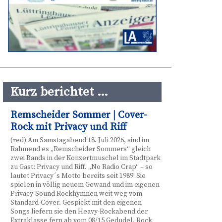
Kurz berichtet …
Remscheider Sommer | Cover-
Rock mit Privacy und Riff
(red) Am Samstagabend 18. Juli 2026, sind im
Rahmend es „Remscheider Sommers“ gleich
zwei Bands in der Konzertmuschel im Stadtpark
zu Gast: Privacy und Riff. „No Radio Crap“ – so
lautet Privacy´s Motto bereits seit 1989! Sie
spielen in völlig neuem Gewand und im eigenen
Privacy-Sound Rockhymnen weit weg vom
Standard-Cover. Gespickt mit den eigenen
Songs liefern sie den Heavy-Rockabend der
Extraklasse fern ab vom 08/15 Gedudel. Rock