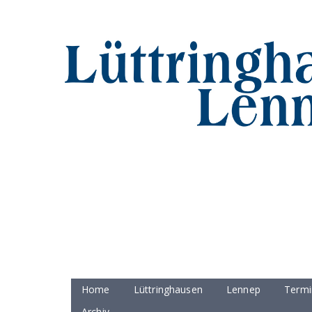
Home
Lüttringhausen
Lennep
Termi
Archiv