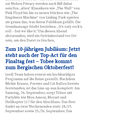
on! Neben Privacy werden auch Riff dabei
sein.Von „alten“ Klassikern wie „The Wall“ von
Pink Floyd bis hin zu neuen Stücken wie „The
Emptiness Machine“ von Linking Park spielen
sie genau das, was ihrem Publikum gefällt. Die
Grundaussage bleibt bestehen: „It‘s only rock’n
roll – but we like it.“Um diesen Abend
abzurunden, wird ein Getränkestand vor Ort
sein, um den Durst zu löschen.
Zum 10-jährigen Jubiläum: Jetzt
steht auch der Top-Act für den
Finaltag fest – Tobee kommt
zum Bergischen Oktoberfest!
(red) Team haben erneut ein hochkarätiges
Programm auf die Beine gestellt. Nachdem
Mickie Krause, Paveier und Cat Ballou bereits
feststanden, ist das Line-up nun komplett: Am
Samstag, 26. September, sorgt Tobee mit
Partyhits wie Mon Amour, Mozart und
Helikopter 117 für den Abschluss. Das Fest
findet an zwei Wochenenden statt: 18./19.
September sowie 25./26. September. Das