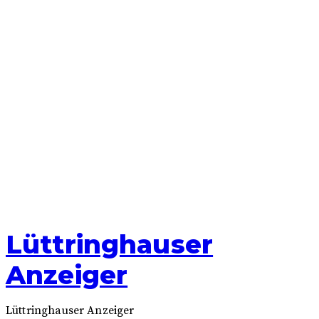
Skip
Lüttringhauser
to
content
Anzeiger
Lüttringhauser Anzeiger