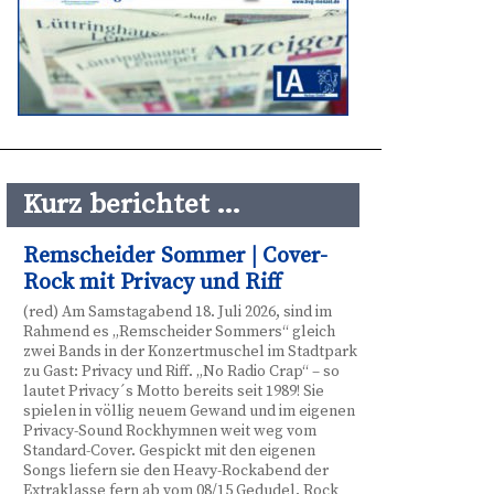
Kurz berichtet …
Remscheider Sommer | Cover-
Rock mit Privacy und Riff
(red) Am Samstagabend 18. Juli 2026, sind im
Rahmend es „Remscheider Sommers“ gleich
zwei Bands in der Konzertmuschel im Stadtpark
zu Gast: Privacy und Riff. „No Radio Crap“ – so
lautet Privacy´s Motto bereits seit 1989! Sie
spielen in völlig neuem Gewand und im eigenen
Privacy-Sound Rockhymnen weit weg vom
Standard-Cover. Gespickt mit den eigenen
Songs liefern sie den Heavy-Rockabend der
Extraklasse fern ab vom 08/15 Gedudel. Rock