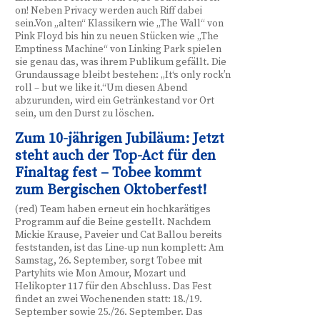
on! Neben Privacy werden auch Riff dabei
sein.Von „alten“ Klassikern wie „The Wall“ von
Pink Floyd bis hin zu neuen Stücken wie „The
Emptiness Machine“ von Linking Park spielen
sie genau das, was ihrem Publikum gefällt. Die
Grundaussage bleibt bestehen: „It‘s only rock’n
roll – but we like it.“Um diesen Abend
abzurunden, wird ein Getränkestand vor Ort
sein, um den Durst zu löschen.
Zum 10-jährigen Jubiläum: Jetzt
steht auch der Top-Act für den
Finaltag fest – Tobee kommt
zum Bergischen Oktoberfest!
(red) Team haben erneut ein hochkarätiges
Programm auf die Beine gestellt. Nachdem
Mickie Krause, Paveier und Cat Ballou bereits
feststanden, ist das Line-up nun komplett: Am
Samstag, 26. September, sorgt Tobee mit
Partyhits wie Mon Amour, Mozart und
Helikopter 117 für den Abschluss. Das Fest
findet an zwei Wochenenden statt: 18./19.
September sowie 25./26. September. Das