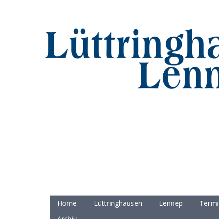
Home
Lüttringhausen
Lennep
Termi
Archiv