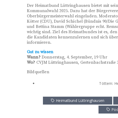
Der Heimatbund Lüttringhausen bietet mit sein
Kommunalwahl 2025. Dazu hat der Bürgerverei
Oberbürgermeisterwahl eingeladen. Moderator
Kötter (CDU), David Schichel (Bündnis 90/Die G
und Bettina Stamm (Wählergruppe echt. Remsc
wichtig sind. Ziel des Heimatbundes ist es, d
die Kandidaten kennenzulernen und sich über 
informieren.
Gut zu wissen
Wann?
Donnerstag, 4. September, 19 Uhr
Wo?
CVJM Lüttringhausen, Gertenbachstraße 
Bildquellen
Töttern: H
Heimatbund Lüttringhausen
Pod