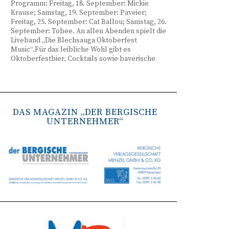
Programm: Freitag, 18. September: Mickie
Krause; Samstag, 19. September: Paveier;
Freitag, 25. September: Cat Ballou; Samstag, 26.
September: Tobee. An allen Abenden spielt die
Liveband „Die Blechsauga Oktoberfest
Music“.Für das leibliche Wohl gibt es
Oktoberfestbier, Cocktails sowie bayerische
Spezialitäten wie Brezeln, Weißwurst, Hendl
und Haxe. Beginn ist freitags um 17 Uhr,
samstags um 16 Uhr. Tickets gibt es unter
www.bergisches-oktoberfest.de sowie über die
TreueWelt der Sparkasse Wuppertal.
DAS MAGAZIN „DER BERGISCHE
UNTERNEHMER“
Remscheid stärkt Krisenvorsorge
(red) Feuerwehr, TBR und Stadtverwaltung
Remscheid trainieren Krisenstabsarbeit am
Institut der Feuerwehr NRW in Münster.
Wie funktioniert die Zusammenarbeit im
Krisenfall? Welche Entscheidungen müssen
unter Zeitdruck getroffen werden? Und wie
können die Bürgerinnen und Bürger
bestmöglich geschützt werden? Mit diesen und
weiteren Fragen beschäftigten sich
Mitarbeitende der Stadt Remscheid Ende Juni in
Münster. Im Mittelpunkt der dreitägigen