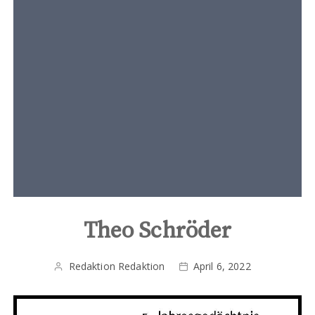
t
e
n
t
Theo Schröder
Redaktion Redaktion
April 6, 2022