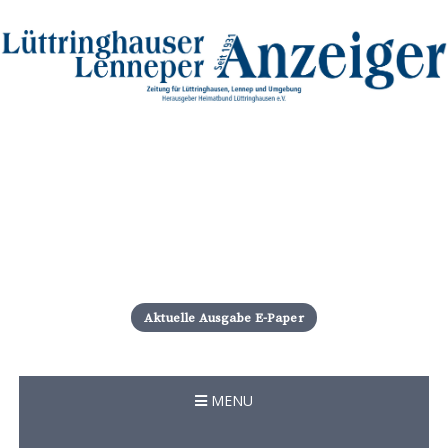
S
k
i
Aktuelle Ausgabe E-Paper
p
t
o
c
MENU
o
n