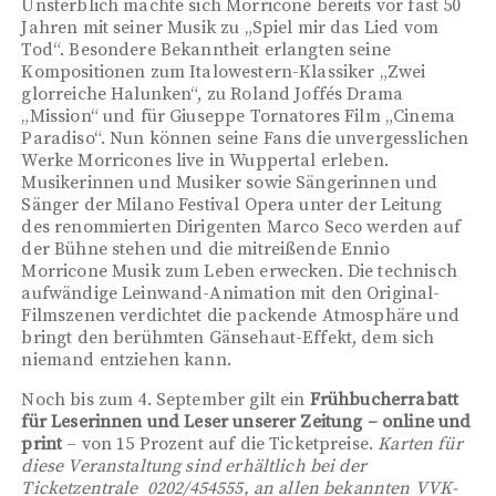
Unsterblich machte sich Morricone bereits vor fast 50
Jahren mit seiner Musik zu „Spiel mir das Lied vom
Tod“. Besondere Bekanntheit erlangten seine
Kompositionen zum Italowestern-Klassiker „Zwei
glorreiche Halunken“, zu Roland Joffés Drama
„Mission“ und für Giuseppe Tornatores Film „Cinema
Paradiso“. Nun können seine Fans die unvergesslichen
Werke Morricones live in Wuppertal erleben.
Musikerinnen und Musiker sowie Sängerinnen und
Sänger der Milano Festival Opera unter der Leitung
des renommierten Dirigenten Marco Seco werden auf
der Bühne stehen und die mitreißende Ennio
Morricone Musik zum Leben erwecken. Die technisch
aufwändige Leinwand-Animation mit den Original-
Filmszenen verdichtet die packende Atmosphäre und
bringt den berühmten Gänsehaut-Effekt, dem sich
niemand entziehen kann.
Noch bis zum 4. September gilt ein
Frühbucherrabatt
für Leserinnen und Leser unserer Zeitung – online und
print
– von 15 Prozent auf die Ticketpreise.
Karten für
diese Veranstaltung sind erhältlich bei der
Ticketzentrale 0202/454555, an allen bekannten VVK-