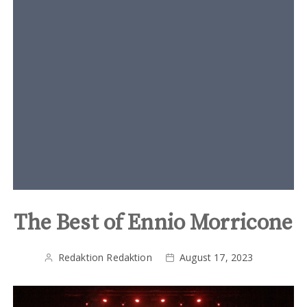
t
e
n
t
The Best of Ennio Morricone
Redaktion Redaktion
August 17, 2023