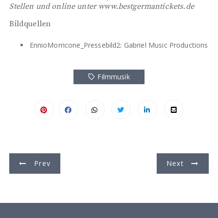
Stellen und online unter www.bestgermantickets.de
Bildquellen
EnnioMorricone_Pressebild2: Gabriel Music Productions
Filmmusik
B
Prev
Next
e
i
t