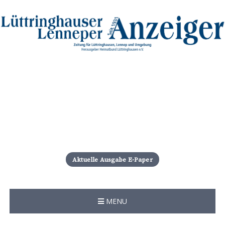
S
k
i
Aktuelle Ausgabe E-Paper
p
t
o
c
MENU
o
n