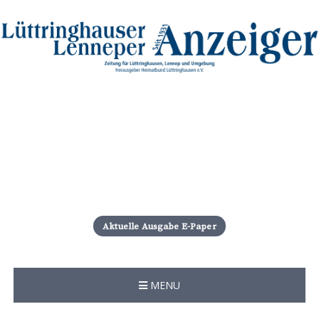
S
k
i
Aktuelle Ausgabe E-Paper
p
t
o
c
MENU
o
n