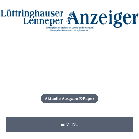
S
k
i
Aktuelle Ausgabe E-Paper
p
t
o
c
MENU
o
n