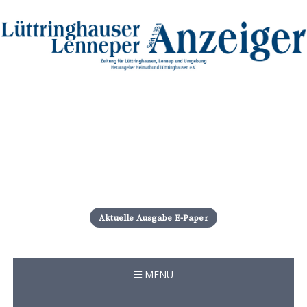
S
k
i
Aktuelle Ausgabe E-Paper
p
t
o
c
MENU
o
n