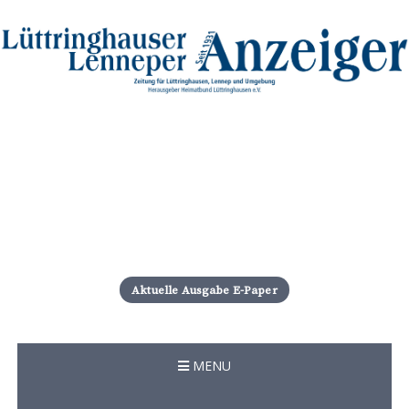
S
k
i
Aktuelle Ausgabe E-Paper
p
t
o
c
MENU
o
n