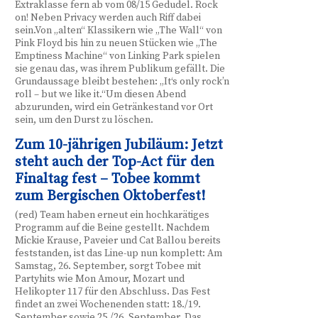
Extraklasse fern ab vom 08/15 Gedudel. Rock
on! Neben Privacy werden auch Riff dabei
sein.Von „alten“ Klassikern wie „The Wall“ von
Pink Floyd bis hin zu neuen Stücken wie „The
Emptiness Machine“ von Linking Park spielen
sie genau das, was ihrem Publikum gefällt. Die
Grundaussage bleibt bestehen: „It‘s only rock’n
roll – but we like it.“Um diesen Abend
abzurunden, wird ein Getränkestand vor Ort
sein, um den Durst zu löschen.
Zum 10-jährigen Jubiläum: Jetzt
steht auch der Top-Act für den
Finaltag fest – Tobee kommt
zum Bergischen Oktoberfest!
(red) Team haben erneut ein hochkarätiges
Programm auf die Beine gestellt. Nachdem
Mickie Krause, Paveier und Cat Ballou bereits
feststanden, ist das Line-up nun komplett: Am
Samstag, 26. September, sorgt Tobee mit
Partyhits wie Mon Amour, Mozart und
Helikopter 117 für den Abschluss. Das Fest
findet an zwei Wochenenden statt: 18./19.
September sowie 25./26. September. Das