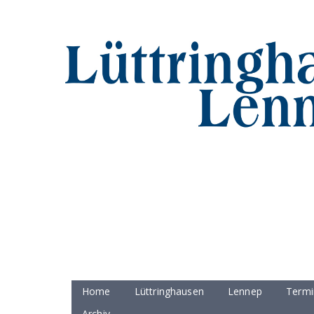
Home
Lüttringhausen
Lennep
Termi
Archiv