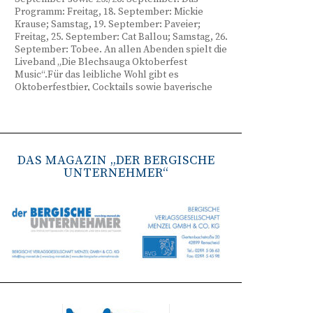
Programm: Freitag, 18. September: Mickie
Krause; Samstag, 19. September: Paveier;
Freitag, 25. September: Cat Ballou; Samstag, 26.
September: Tobee. An allen Abenden spielt die
Liveband „Die Blechsauga Oktoberfest
Music“.Für das leibliche Wohl gibt es
Oktoberfestbier, Cocktails sowie bayerische
Spezialitäten wie Brezeln, Weißwurst, Hendl
und Haxe. Beginn ist freitags um 17 Uhr,
samstags um 16 Uhr. Tickets gibt es unter
www.bergisches-oktoberfest.de sowie über die
TreueWelt der Sparkasse Wuppertal.
DAS MAGAZIN „DER BERGISCHE
UNTERNEHMER“
Remscheid stärkt Krisenvorsorge
(red) Feuerwehr, TBR und Stadtverwaltung
Remscheid trainieren Krisenstabsarbeit am
Institut der Feuerwehr NRW in Münster.
Wie funktioniert die Zusammenarbeit im
Krisenfall? Welche Entscheidungen müssen
unter Zeitdruck getroffen werden? Und wie
können die Bürgerinnen und Bürger
bestmöglich geschützt werden? Mit diesen und
weiteren Fragen beschäftigten sich
Mitarbeitende der Stadt Remscheid Ende Juni in