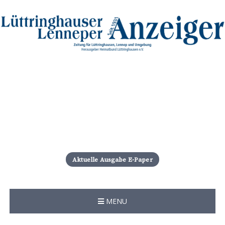
S
k
i
Aktuelle Ausgabe E-Paper
p
t
o
c
MENU
o
n