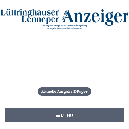
S
k
i
Aktuelle Ausgabe E-Paper
p
t
o
c
MENU
o
n