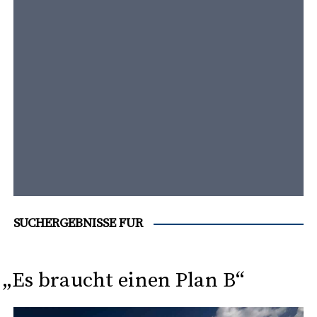
t
e
n
t
SUCHERGEBNISSE FÜR
„Es braucht einen Plan B“