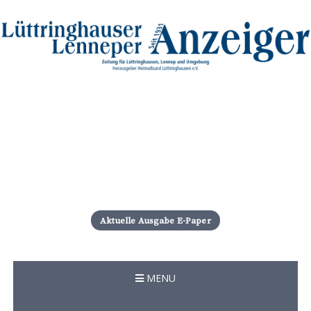
S
k
i
Aktuelle Ausgabe E-Paper
p
t
o
c
MENU
o
n