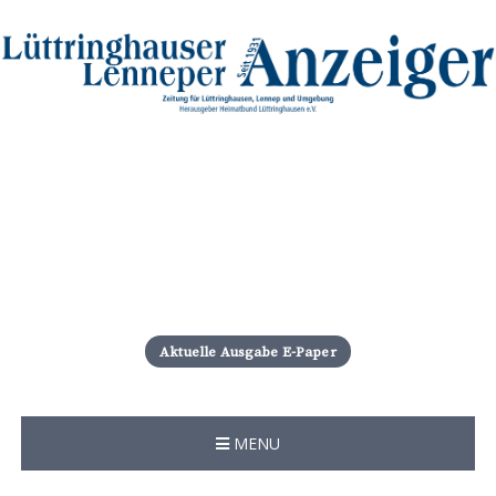
S
k
i
Aktuelle Ausgabe E-Paper
p
t
o
c
MENU
o
n