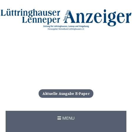
S
k
i
Aktuelle Ausgabe E-Paper
p
t
o
c
MENU
o
n