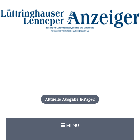
S
k
i
Aktuelle Ausgabe E-Paper
p
t
o
c
MENU
o
n