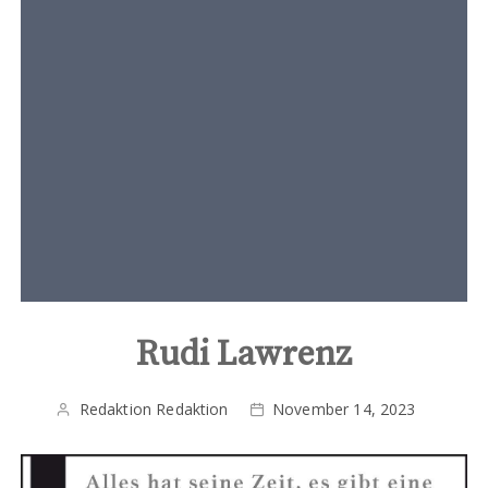
t
e
n
t
Rudi Lawrenz
Redaktion Redaktion
November 14, 2023