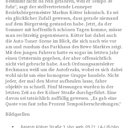
bestimmt nicht da rein gefahren, weil er Tempo 30
fuhr“, sagt der stellvertretende Lenneper
Bezirksbürgermeister Markus Kötter lakonisch. Es sei
ein glücklicher Zufall gewesen, dass gerade niemand
auf dem Bürgersteig gestanden habe. Jetzt, da der
Sommer mit hoffentlich schönen Tagen komme, müsse
man rechtzeitig gegensteuern. Kötter hat dabei auch
die Auto-Tuner-Szene im Blick, die sich nach wie vor
am und rundum das Parkhaus des Rewe-Marktes zeigt.
Mit den jungen Fahrern hatte es sogar im letzten Jahr
einen Ortstermin gegeben, der aber offensichtlich
nicht viel gebracht habe. Auch Ordnungsamtsleiter
Beckmann weiß um die Autofreaks, wobei es sich dabei
wohl nicht um eine homogene Gruppe handele. Nicht
jeder, der mal den Motor aufheulen lasse, fahre
objektiv zu schnell. Fünf Messungen wurden in der
letzten Zeit an der Kölner Straße durchgeführt. Eine
davon sei tatsächlich auffällig gewesen. „Es gab eine
Quote von fast zehn Prozent Tempoüberschreitungen.“
Bildquellen
Raserei Kölner Straße 3_sbo_web_09.21: LA-LIB/sbo