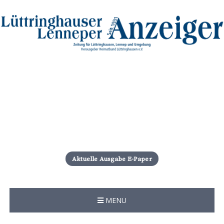
S
k
i
Aktuelle Ausgabe E-Paper
p
t
o
c
MENU
o
n