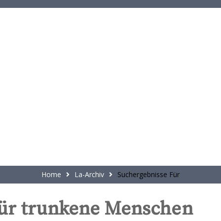
t
e
n
t
Home
La-Archiv
Suchergebnisse Für
ür trunkene Menschen