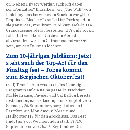
on! Neben Privacy werden auch Riff dabei
sein.Von „alten“ Klassikern wie „The Wall“ von
Pink Floyd bis hin zu neuen Stücken wie „The
Emptiness Machine“ von Linking Park spielen
sie genau das, was ihrem Publikum gefällt. Die
Grundaussage bleibt bestehen: „It‘s only rock’n
roll – but we like it.“Um diesen Abend
abzurunden, wird ein Getränkestand vor Ort
sein, um den Durst zu löschen.
Zum 10-jährigen Jubiläum: Jetzt
steht auch der Top-Act für den
Finaltag fest – Tobee kommt
zum Bergischen Oktoberfest!
(red) Team haben erneut ein hochkarätiges
Programm auf die Beine gestellt. Nachdem
Mickie Krause, Paveier und Cat Ballou bereits
feststanden, ist das Line-up nun komplett: Am
Samstag, 26. September, sorgt Tobee mit
Partyhits wie Mon Amour, Mozart und
Helikopter 117 für den Abschluss. Das Fest
findet an zwei Wochenenden statt: 18./19.
September sowie 25./26. September. Das