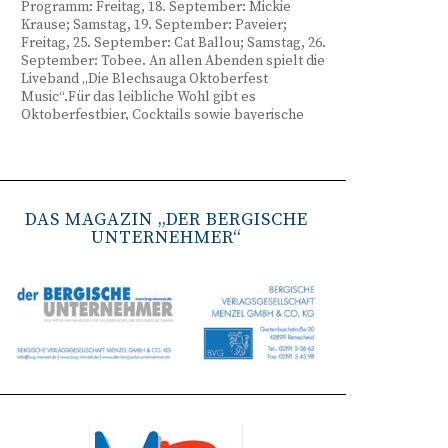
Programm: Freitag, 18. September: Mickie
Krause; Samstag, 19. September: Paveier;
Freitag, 25. September: Cat Ballou; Samstag, 26.
September: Tobee. An allen Abenden spielt die
Liveband „Die Blechsauga Oktoberfest
Music“.Für das leibliche Wohl gibt es
Oktoberfestbier, Cocktails sowie bayerische
Spezialitäten wie Brezeln, Weißwurst, Hendl
und Haxe. Beginn ist freitags um 17 Uhr,
samstags um 16 Uhr. Tickets gibt es unter
www.bergisches-oktoberfest.de sowie über die
TreueWelt der Sparkasse Wuppertal.
DAS MAGAZIN „DER BERGISCHE
UNTERNEHMER“
Remscheid stärkt Krisenvorsorge
(red) Feuerwehr, TBR und Stadtverwaltung
Remscheid trainieren Krisenstabsarbeit am
Institut der Feuerwehr NRW in Münster.
Wie funktioniert die Zusammenarbeit im
Krisenfall? Welche Entscheidungen müssen
unter Zeitdruck getroffen werden? Und wie
können die Bürgerinnen und Bürger
bestmöglich geschützt werden? Mit diesen und
weiteren Fragen beschäftigten sich
Mitarbeitende der Stadt Remscheid Ende Juni in
Münster. Im Mittelpunkt der dreitägigen