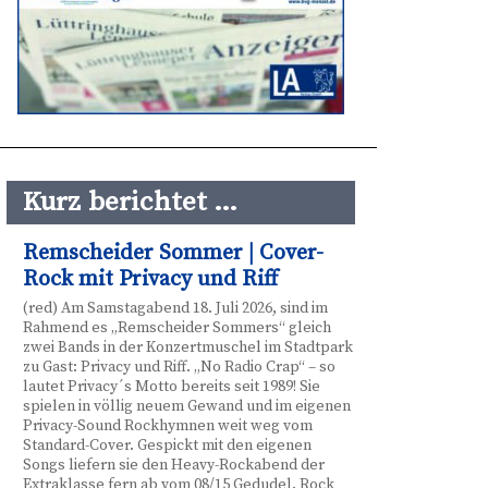
Kurz berichtet …
Remscheider Sommer | Cover-
Rock mit Privacy und Riff
(red) Am Samstagabend 18. Juli 2026, sind im
Rahmend es „Remscheider Sommers“ gleich
zwei Bands in der Konzertmuschel im Stadtpark
zu Gast: Privacy und Riff. „No Radio Crap“ – so
lautet Privacy´s Motto bereits seit 1989! Sie
spielen in völlig neuem Gewand und im eigenen
Privacy-Sound Rockhymnen weit weg vom
Standard-Cover. Gespickt mit den eigenen
Songs liefern sie den Heavy-Rockabend der
Extraklasse fern ab vom 08/15 Gedudel. Rock