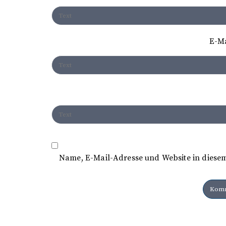
a
t
E-M
i
o
n
Name, E-Mail-Adresse und Website in diese