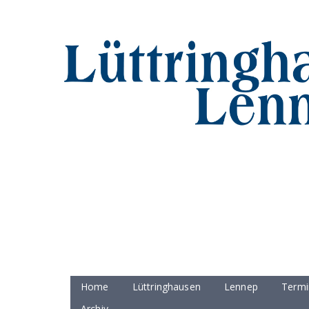
Home
Lüttringhausen
Lennep
Termi
Archiv