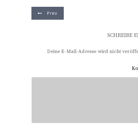
B
Prev
e
i
SCHREIBE 
t
r
Deine E-Mail-Adresse wird nicht veröffe
a
K
g
s
n
a
v
i
g