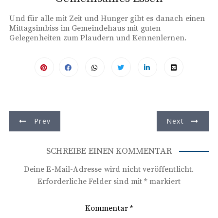
Und für alle mit Zeit und Hunger gibt es danach einen
Mittagsimbiss im Gemeindehaus mit guten
Gelegenheiten zum Plaudern und Kennenlernen.
B
Prev
Next
e
i
SCHREIBE EINEN KOMMENTAR
t
Deine E-Mail-Adresse wird nicht veröffentlicht.
r
Erforderliche Felder sind mit
*
markiert
a
Kommentar
*
g