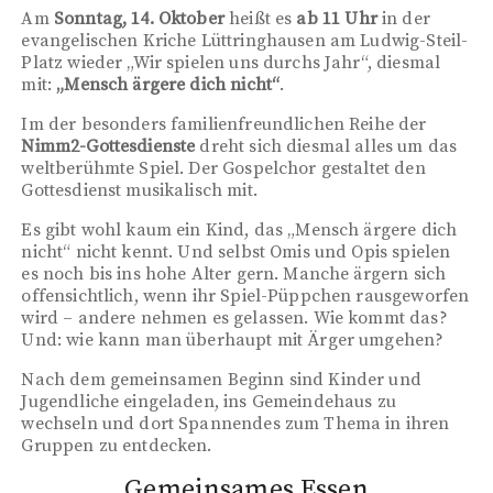
Am
Sonntag, 14. Oktober
heißt es
ab 11 Uhr
in der
evangelischen Kriche Lüttringhausen am Ludwig-Steil-
Platz wieder „Wir spielen uns durchs Jahr“, diesmal
mit:
„Mensch ärgere dich nicht“
.
Im der besonders familienfreundlichen Reihe der
Nimm2-Gottesdienste
dreht sich diesmal alles um das
weltberühmte Spiel. Der Gospelchor gestaltet den
Gottesdienst musikalisch mit.
Es gibt wohl kaum ein Kind, das „Mensch ärgere dich
nicht“ nicht kennt. Und selbst Omis und Opis spielen
es noch bis ins hohe Alter gern. Manche ärgern sich
offensichtlich, wenn ihr Spiel-Püppchen rausgeworfen
wird – andere nehmen es gelassen. Wie kommt das?
Und: wie kann man überhaupt mit Ärger umgehen?
Nach dem gemeinsamen Beginn sind Kinder und
Jugendliche eingeladen, ins Gemeindehaus zu
wechseln und dort Spannendes zum Thema in ihren
Gruppen zu entdecken.
Gemeinsames Essen