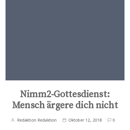
t
e
n
t
Nimm2-Gottesdienst:
Mensch ärgere dich nicht
Redaktion Redaktion
Oktober 12, 2018
0