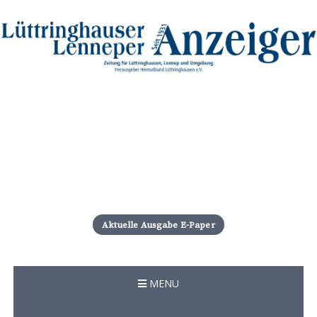
S
k
i
Aktuelle Ausgabe E-Paper
p
t
o
c
MENU
o
n