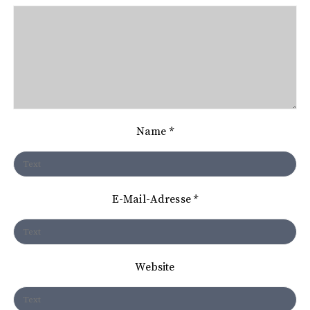
s
n
a
v
i
Name
*
g
a
t
E-Mail-Adresse
*
i
o
n
Website