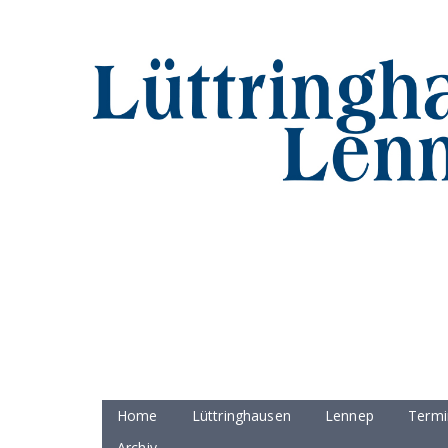
Home
Lüttringhausen
Lennep
Termi
Archiv