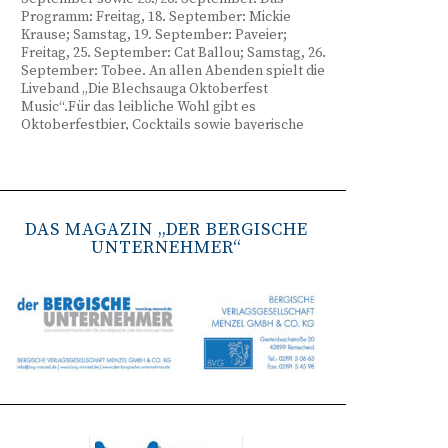
Programm: Freitag, 18. September: Mickie
Krause; Samstag, 19. September: Paveier;
Freitag, 25. September: Cat Ballou; Samstag, 26.
September: Tobee. An allen Abenden spielt die
Liveband „Die Blechsauga Oktoberfest
Music“.Für das leibliche Wohl gibt es
Oktoberfestbier, Cocktails sowie bayerische
Spezialitäten wie Brezeln, Weißwurst, Hendl
und Haxe. Beginn ist freitags um 17 Uhr,
samstags um 16 Uhr. Tickets gibt es unter
www.bergisches-oktoberfest.de sowie über die
TreueWelt der Sparkasse Wuppertal.
DAS MAGAZIN „DER BERGISCHE
UNTERNEHMER“
Remscheid stärkt Krisenvorsorge
(red) Feuerwehr, TBR und Stadtverwaltung
Remscheid trainieren Krisenstabsarbeit am
Institut der Feuerwehr NRW in Münster.
Wie funktioniert die Zusammenarbeit im
Krisenfall? Welche Entscheidungen müssen
unter Zeitdruck getroffen werden? Und wie
können die Bürgerinnen und Bürger
bestmöglich geschützt werden? Mit diesen und
weiteren Fragen beschäftigten sich
Mitarbeitende der Stadt Remscheid Ende Juni in