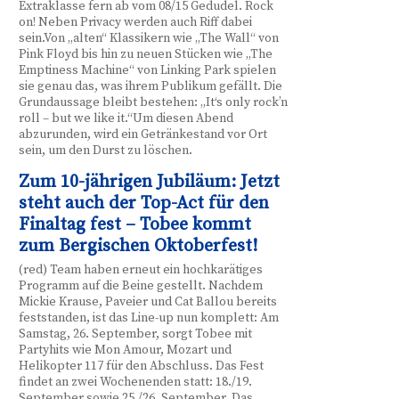
Extraklasse fern ab vom 08/15 Gedudel. Rock
on! Neben Privacy werden auch Riff dabei
sein.Von „alten“ Klassikern wie „The Wall“ von
Pink Floyd bis hin zu neuen Stücken wie „The
Emptiness Machine“ von Linking Park spielen
sie genau das, was ihrem Publikum gefällt. Die
Grundaussage bleibt bestehen: „It‘s only rock’n
roll – but we like it.“Um diesen Abend
abzurunden, wird ein Getränkestand vor Ort
sein, um den Durst zu löschen.
Zum 10-jährigen Jubiläum: Jetzt
steht auch der Top-Act für den
Finaltag fest – Tobee kommt
zum Bergischen Oktoberfest!
(red) Team haben erneut ein hochkarätiges
Programm auf die Beine gestellt. Nachdem
Mickie Krause, Paveier und Cat Ballou bereits
feststanden, ist das Line-up nun komplett: Am
Samstag, 26. September, sorgt Tobee mit
Partyhits wie Mon Amour, Mozart und
Helikopter 117 für den Abschluss. Das Fest
findet an zwei Wochenenden statt: 18./19.
September sowie 25./26. September. Das