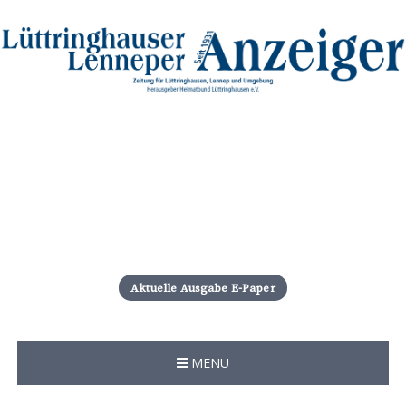
S
k
i
Aktuelle Ausgabe E-Paper
p
t
o
c
MENU
o
n