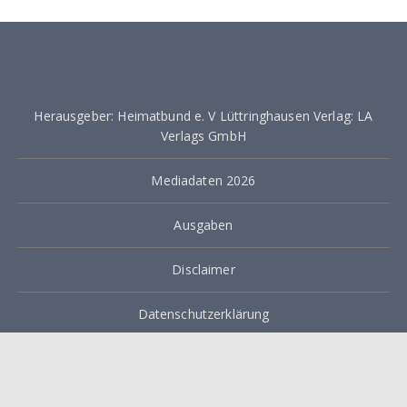
i
t
r
a
Herausgeber: Heimatbund e. V Lüttringhausen Verlag: LA
g
Verlags GmbH
s
Mediadaten 2026
n
a
Ausgaben
v
Disclaimer
i
g
Datenschutzerklärung
a
Impressum
t
i