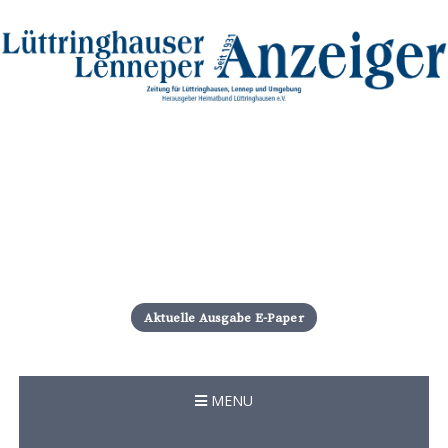
S
k
i
Aktuelle Ausgabe E-Paper
p
t
o
c
MENU
o
n