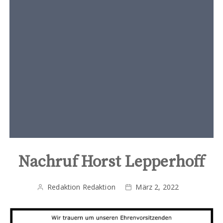
t
e
n
t
Nachruf Horst Lepperhoff
Redaktion Redaktion
März 2, 2022