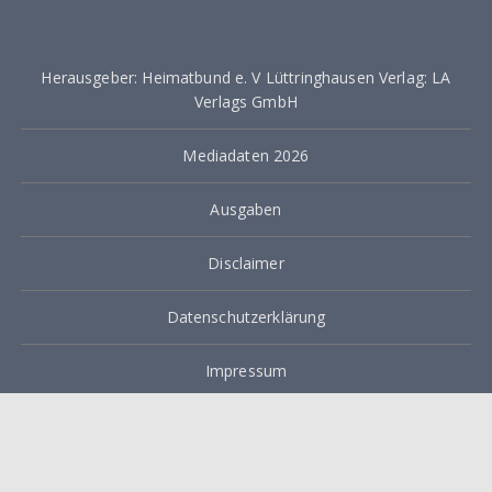
r
a
Herausgeber: Heimatbund e. V Lüttringhausen Verlag: LA
g
Verlags GmbH
s
Mediadaten 2026
n
a
Ausgaben
v
Disclaimer
i
g
Datenschutzerklärung
a
Impressum
t
i
Lüttringhauser Anzeiger @ 2021
o