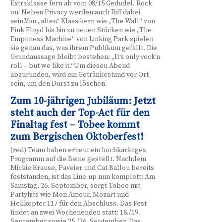
Extraklasse fern ab vom 08/15 Gedudel. Rock
on! Neben Privacy werden auch Riff dabei
sein.Von „alten“ Klassikern wie „The Wall“ von
Pink Floyd bis hin zu neuen Stücken wie „The
Emptiness Machine“ von Linking Park spielen
sie genau das, was ihrem Publikum gefällt. Die
Grundaussage bleibt bestehen: „It‘s only rock’n
roll – but we like it.“Um diesen Abend
abzurunden, wird ein Getränkestand vor Ort
sein, um den Durst zu löschen.
Zum 10-jährigen Jubiläum: Jetzt
steht auch der Top-Act für den
Finaltag fest – Tobee kommt
zum Bergischen Oktoberfest!
(red) Team haben erneut ein hochkarätiges
Programm auf die Beine gestellt. Nachdem
Mickie Krause, Paveier und Cat Ballou bereits
feststanden, ist das Line-up nun komplett: Am
Samstag, 26. September, sorgt Tobee mit
Partyhits wie Mon Amour, Mozart und
Helikopter 117 für den Abschluss. Das Fest
findet an zwei Wochenenden statt: 18./19.
September sowie 25./26. September. Das