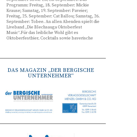
Programm: Freitag, 18. September: Mickie
Krause; Samstag, 19. September: Paveier;
Freitag, 25. September: Cat Ballou; Samstag, 26.
September: Tobee. An allen Abenden spielt die
Liveband „Die Blechsauga Oktoberfest
Music“.Für das leibliche Wohl gibt es
Oktoberfestbier, Cocktails sowie bayerische
Spezialitäten wie Brezeln, Weißwurst, Hendl
und Haxe. Beginn ist freitags um 17 Uhr,
samstags um 16 Uhr. Tickets gibt es unter
www.bergisches-oktoberfest.de sowie über die
TreueWelt der Sparkasse Wuppertal.
DAS MAGAZIN „DER BERGISCHE
UNTERNEHMER“
Remscheid stärkt Krisenvorsorge
(red) Feuerwehr, TBR und Stadtverwaltung
Remscheid trainieren Krisenstabsarbeit am
Institut der Feuerwehr NRW in Münster.
Wie funktioniert die Zusammenarbeit im
Krisenfall? Welche Entscheidungen müssen
unter Zeitdruck getroffen werden? Und wie
können die Bürgerinnen und Bürger
bestmöglich geschützt werden? Mit diesen und
weiteren Fragen beschäftigten sich
Mitarbeitende der Stadt Remscheid Ende Juni in