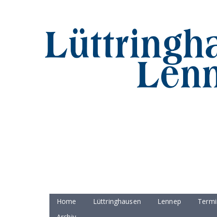
Home
Lüttringhausen
Lennep
Termi
Archiv