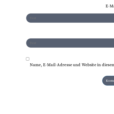
t
E-M
i
o
n
Name, E-Mail-Adresse und Website in diese