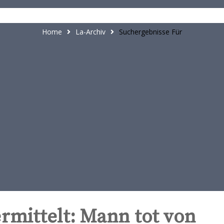
t
e
n
Home
La-Archiv
Suchergebnisse Für
t
mittelt: Mann tot von