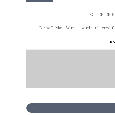
e
i
SCHREIBE 
t
r
Deine E-Mail-Adresse wird nicht veröffe
a
K
g
s
n
a
v
i
g
a