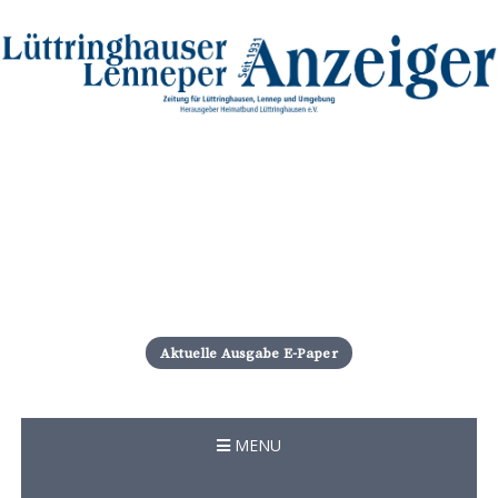
S
k
i
Aktuelle Ausgabe E-Paper
p
t
o
c
MENU
o
n