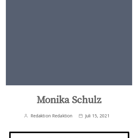
t
e
n
t
Monika Schulz
Redaktion Redaktion
Juli 15, 2021