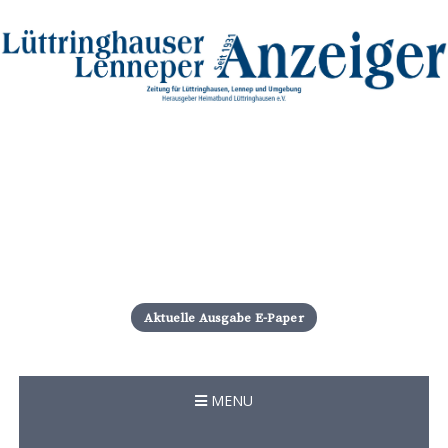
S
k
i
Aktuelle Ausgabe E-Paper
p
t
o
c
MENU
o
n