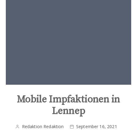
t
e
n
t
Mobile Impfaktionen in
Lennep
Redaktion Redaktion
September 16, 2021