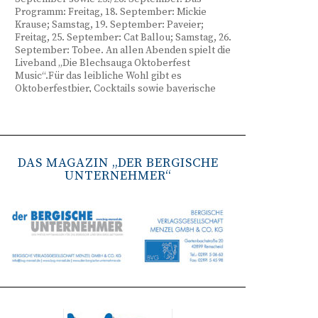
Programm: Freitag, 18. September: Mickie
Krause; Samstag, 19. September: Paveier;
Freitag, 25. September: Cat Ballou; Samstag, 26.
September: Tobee. An allen Abenden spielt die
Liveband „Die Blechsauga Oktoberfest
Music“.Für das leibliche Wohl gibt es
Oktoberfestbier, Cocktails sowie bayerische
Spezialitäten wie Brezeln, Weißwurst, Hendl
und Haxe. Beginn ist freitags um 17 Uhr,
samstags um 16 Uhr. Tickets gibt es unter
www.bergisches-oktoberfest.de sowie über die
TreueWelt der Sparkasse Wuppertal.
DAS MAGAZIN „DER BERGISCHE
UNTERNEHMER“
Remscheid stärkt Krisenvorsorge
(red) Feuerwehr, TBR und Stadtverwaltung
Remscheid trainieren Krisenstabsarbeit am
Institut der Feuerwehr NRW in Münster.
Wie funktioniert die Zusammenarbeit im
Krisenfall? Welche Entscheidungen müssen
unter Zeitdruck getroffen werden? Und wie
können die Bürgerinnen und Bürger
bestmöglich geschützt werden? Mit diesen und
weiteren Fragen beschäftigten sich
Mitarbeitende der Stadt Remscheid Ende Juni in