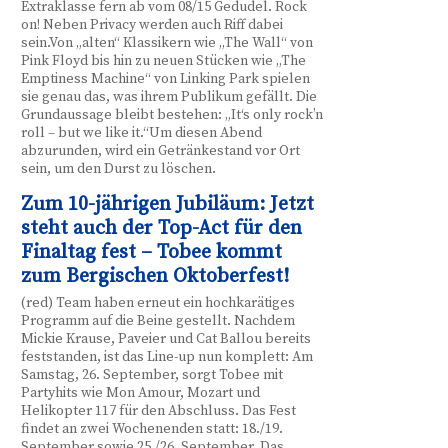
Extraklasse fern ab vom 08/15 Gedudel. Rock
on! Neben Privacy werden auch Riff dabei
sein.Von „alten“ Klassikern wie „The Wall“ von
Pink Floyd bis hin zu neuen Stücken wie „The
Emptiness Machine“ von Linking Park spielen
sie genau das, was ihrem Publikum gefällt. Die
Grundaussage bleibt bestehen: „It‘s only rock’n
roll – but we like it.“Um diesen Abend
abzurunden, wird ein Getränkestand vor Ort
sein, um den Durst zu löschen.
Zum 10-jährigen Jubiläum: Jetzt
steht auch der Top-Act für den
Finaltag fest – Tobee kommt
zum Bergischen Oktoberfest!
(red) Team haben erneut ein hochkarätiges
Programm auf die Beine gestellt. Nachdem
Mickie Krause, Paveier und Cat Ballou bereits
feststanden, ist das Line-up nun komplett: Am
Samstag, 26. September, sorgt Tobee mit
Partyhits wie Mon Amour, Mozart und
Helikopter 117 für den Abschluss. Das Fest
findet an zwei Wochenenden statt: 18./19.
September sowie 25./26. September. Das