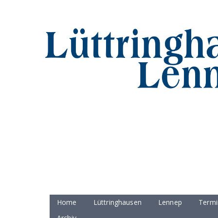
Home
Lüttringhausen
Lennep
Termi
Archiv