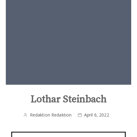
t
e
n
t
Lothar Steinbach
Redaktion Redaktion
April 6, 2022