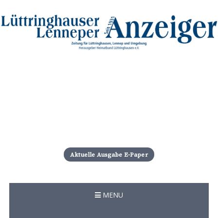
S
k
i
Aktuelle Ausgabe E-Paper
p
t
o
c
MENU
o
n