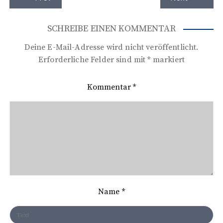
e
i
SCHREIBE EINEN KOMMENTAR
t
Deine E-Mail-Adresse wird nicht veröffentlicht.
r
Erforderliche Felder sind mit
*
markiert
a
Kommentar
*
g
s
n
a
v
i
Name
*
g
a