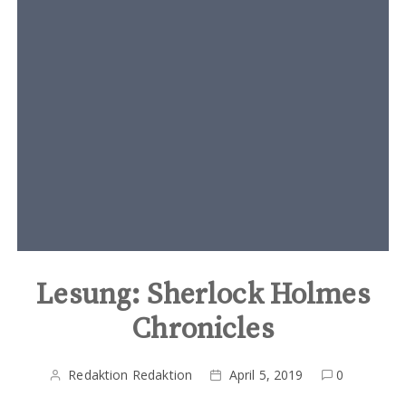
t
e
n
t
Lesung: Sherlock Holmes
Chronicles
Redaktion Redaktion
April 5, 2019
0