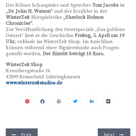
Der Kölner Schaupieler und Sprecher
Tom Jacobs
ist
„Dr. John H. Watson“
und der Erzähler in der
WinterZeit
-Hörspielreihe
„Sherlock Holmes
Chronicles“
.
Zur Veröffentlichung des Osterspecials „Das goldene
Osterei“ liest er die Geschichte
Freitag, 5. April um 19
Uhr
, exklusiv im WinterZeit Shop. Im Anschluss
können während einer Signierstunde auch Fragen
gestellt werden.
Der Eintritt beträgt 10 Euro.
WinterZeit Shop
Kreuzbergstraße 26
42899 Remscheid-Lüttringhausen
www.winterzeitstudios.de
B
Prev
Next