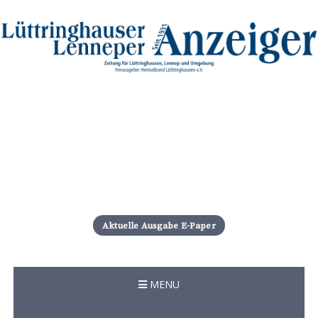
S
k
i
Aktuelle Ausgabe E-Paper
p
t
o
c
MENU
o
n