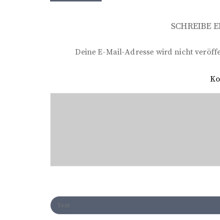
e
i
SCHREIBE 
t
r
Deine E-Mail-Adresse wird nicht veröffe
a
K
g
s
n
a
v
i
g
a