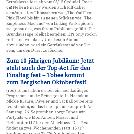
Extraklasse fern ab vom 08/15 Gedudel. Rock
on! Neben Privacy werden auch Riff dabei
sein.Von „alten“ Klassikern wie „The Wall“ von
Pink Floyd bis hin zu neuen Stücken wie „The
Emptiness Machine“ von Linking Park spielen
sie genau das, was ihrem Publikum gefällt. Die
Grundaussage bleibt bestehen: „It‘s only rock’n
roll – but we like it.“Um diesen Abend
abzurunden, wird ein Getränkestand vor Ort
sein, um den Durst zu löschen.
Zum 10-jährigen Jubiläum: Jetzt
steht auch der Top-Act für den
Finaltag fest – Tobee kommt
zum Bergischen Oktoberfest!
(red) Team haben erneut ein hochkarätiges
Programm auf die Beine gestellt. Nachdem
Mickie Krause, Paveier und Cat Ballou bereits
feststanden, ist das Line-up nun komplett: Am
Samstag, 26. September, sorgt Tobee mit
Partyhits wie Mon Amour, Mozart und
Helikopter 117 für den Abschluss. Das Fest
findet an zwei Wochenenden statt: 18./19.
September sowie 25./26. September. Das