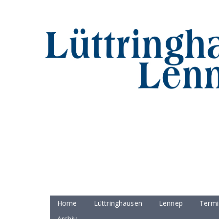
Home
Lüttringhausen
Lennep
Termi
Archiv