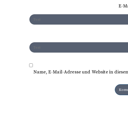
t
E-M
i
o
n
Name, E-Mail-Adresse und Website in diese