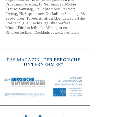
Programm: Freitag, 18. September: Mickie
Krause; Samstag, 19. September: Paveier;
Freitag, 25. September: Cat Ballou; Samstag, 26.
September: Tobee. An allen Abenden spielt die
Liveband „Die Blechsauga Oktoberfest
Music“.Für das leibliche Wohl gibt es
Oktoberfestbier, Cocktails sowie bayerische
Spezialitäten wie Brezeln, Weißwurst, Hendl
und Haxe. Beginn ist freitags um 17 Uhr,
samstags um 16 Uhr. Tickets gibt es unter
www.bergisches-oktoberfest.de sowie über die
TreueWelt der Sparkasse Wuppertal.
DAS MAGAZIN „DER BERGISCHE
UNTERNEHMER“
Remscheid stärkt Krisenvorsorge
(red) Feuerwehr, TBR und Stadtverwaltung
Remscheid trainieren Krisenstabsarbeit am
Institut der Feuerwehr NRW in Münster.
Wie funktioniert die Zusammenarbeit im
Krisenfall? Welche Entscheidungen müssen
unter Zeitdruck getroffen werden? Und wie
können die Bürgerinnen und Bürger
bestmöglich geschützt werden? Mit diesen und
weiteren Fragen beschäftigten sich
Mitarbeitende der Stadt Remscheid Ende Juni in