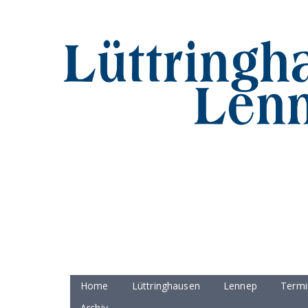
Home
Lüttringhausen
Lennep
Termi
Archiv