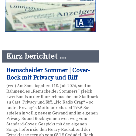
Kurz berichtet …
Remscheider Sommer | Cover-
Rock mit Privacy und Riff
(red) Am Samstagabend 18. Juli 2026, sind im
Rahmend es „Remscheider Sommers“ gleich
zwei Bands in der Konzertmuschel im Stadtpark
zu Gast: Privacy und Riff. „No Radio Crap“ – so
lautet Privacy´s Motto bereits seit 1989! Sie
spielen in völlig neuem Gewand und im eigenen
Privacy-Sound Rockhymnen weit weg vom
Standard-Cover. Gespickt mit den eigenen
Songs liefern sie den Heavy-Rockabend der
Extraklasse fern ab vom 08/15 Gedudel. Rock