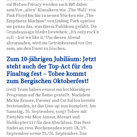
on! Neben Privacy werden auch Riff dabei
sein.Von „alten“ Klassikern wie „The Wall“ von
Pink Floyd bis hin zu neuen Stücken wie „The
Emptiness Machine“ von Linking Park spielen
sie genau das, was ihrem Publikum gefällt. Die
Grundaussage bleibt bestehen: „It‘s only rock’n
roll – but we like it.“Um diesen Abend
abzurunden, wird ein Getränkestand vor Ort
sein, um den Durst zu löschen.
Zum 10-jährigen Jubiläum: Jetzt
steht auch der Top-Act für den
Finaltag fest – Tobee kommt
zum Bergischen Oktoberfest!
(red) Team haben erneut ein hochkarätiges
Programm auf die Beine gestellt. Nachdem
Mickie Krause, Paveier und Cat Ballou bereits
feststanden, ist das Line-up nun komplett: Am
Samstag, 26. September, sorgt Tobee mit
Partyhits wie Mon Amour, Mozart und
Helikopter 117 für den Abschluss. Das Fest
findet an zwei Wochenenden statt: 18./19.
September sowie 25./26. September. Das