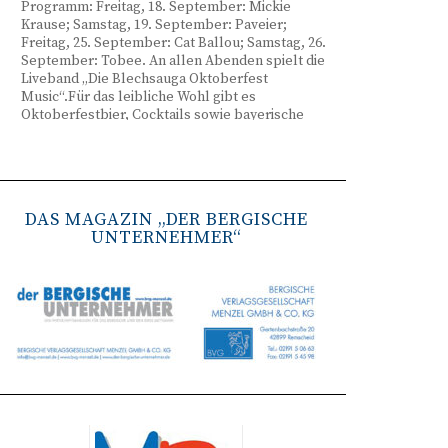
Programm: Freitag, 18. September: Mickie
Krause; Samstag, 19. September: Paveier;
Freitag, 25. September: Cat Ballou; Samstag, 26.
September: Tobee. An allen Abenden spielt die
Liveband „Die Blechsauga Oktoberfest
Music“.Für das leibliche Wohl gibt es
Oktoberfestbier, Cocktails sowie bayerische
Spezialitäten wie Brezeln, Weißwurst, Hendl
und Haxe. Beginn ist freitags um 17 Uhr,
samstags um 16 Uhr. Tickets gibt es unter
www.bergisches-oktoberfest.de sowie über die
TreueWelt der Sparkasse Wuppertal.
DAS MAGAZIN „DER BERGISCHE
UNTERNEHMER“
Remscheid stärkt Krisenvorsorge
(red) Feuerwehr, TBR und Stadtverwaltung
Remscheid trainieren Krisenstabsarbeit am
Institut der Feuerwehr NRW in Münster.
Wie funktioniert die Zusammenarbeit im
Krisenfall? Welche Entscheidungen müssen
unter Zeitdruck getroffen werden? Und wie
können die Bürgerinnen und Bürger
bestmöglich geschützt werden? Mit diesen und
weiteren Fragen beschäftigten sich
Mitarbeitende der Stadt Remscheid Ende Juni in
Münster. Im Mittelpunkt der dreitägigen