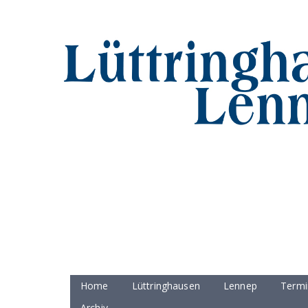
Home
Lüttringhausen
Lennep
Termi
Archiv