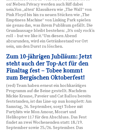
on! Neben Privacy werden auch Riff dabei
sein.Von „alten“ Klassikern wie „The Wall“ von
Pink Floyd bis hin zu neuen Stücken wie „The
Emptiness Machine“ von Linking Park spielen
sie genau das, was ihrem Publikum gefällt. Die
Grundaussage bleibt bestehen: „It‘s only rock’n
roll – but we like it.“Um diesen Abend
abzurunden, wird ein Getränkestand vor Ort
sein, um den Durst zu löschen.
Zum 10-jährigen Jubiläum: Jetzt
steht auch der Top-Act für den
Finaltag fest – Tobee kommt
zum Bergischen Oktoberfest!
(red) Team haben erneut ein hochkarätiges
Programm auf die Beine gestellt. Nachdem
Mickie Krause, Paveier und Cat Ballou bereits
feststanden, ist das Line-up nun komplett: Am
Samstag, 26. September, sorgt Tobee mit
Partyhits wie Mon Amour, Mozart und
Helikopter 117 für den Abschluss. Das Fest
findet an zwei Wochenenden statt: 18./19.
September sowie 25./26. September. Das