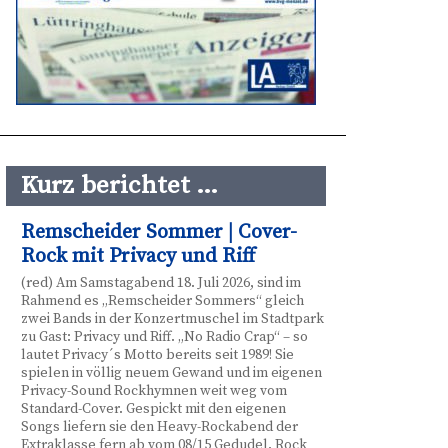
Kurz berichtet …
Remscheider Sommer | Cover-
Rock mit Privacy und Riff
(red) Am Samstagabend 18. Juli 2026, sind im
Rahmend es „Remscheider Sommers“ gleich
zwei Bands in der Konzertmuschel im Stadtpark
zu Gast: Privacy und Riff. „No Radio Crap“ – so
lautet Privacy´s Motto bereits seit 1989! Sie
spielen in völlig neuem Gewand und im eigenen
Privacy-Sound Rockhymnen weit weg vom
Standard-Cover. Gespickt mit den eigenen
Songs liefern sie den Heavy-Rockabend der
Extraklasse fern ab vom 08/15 Gedudel. Rock