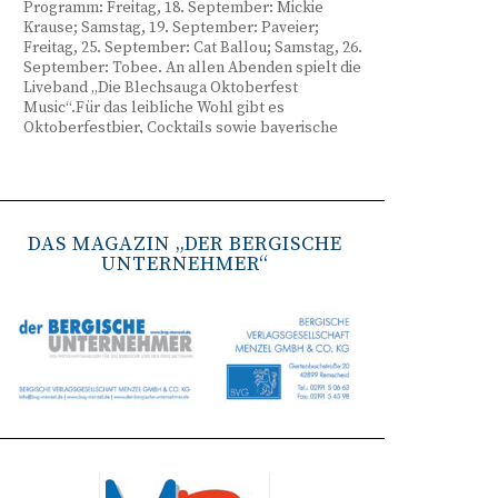
Programm: Freitag, 18. September: Mickie
Krause; Samstag, 19. September: Paveier;
Freitag, 25. September: Cat Ballou; Samstag, 26.
September: Tobee. An allen Abenden spielt die
Liveband „Die Blechsauga Oktoberfest
Music“.Für das leibliche Wohl gibt es
Oktoberfestbier, Cocktails sowie bayerische
Spezialitäten wie Brezeln, Weißwurst, Hendl
und Haxe. Beginn ist freitags um 17 Uhr,
samstags um 16 Uhr. Tickets gibt es unter
www.bergisches-oktoberfest.de sowie über die
TreueWelt der Sparkasse Wuppertal.
DAS MAGAZIN „DER BERGISCHE
UNTERNEHMER“
Remscheid stärkt Krisenvorsorge
(red) Feuerwehr, TBR und Stadtverwaltung
Remscheid trainieren Krisenstabsarbeit am
Institut der Feuerwehr NRW in Münster.
Wie funktioniert die Zusammenarbeit im
Krisenfall? Welche Entscheidungen müssen
unter Zeitdruck getroffen werden? Und wie
können die Bürgerinnen und Bürger
bestmöglich geschützt werden? Mit diesen und
weiteren Fragen beschäftigten sich
Mitarbeitende der Stadt Remscheid Ende Juni in
Münster. Im Mittelpunkt der dreitägigen