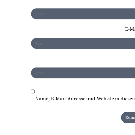
g
a
t
E-M
i
o
n
Name, E-Mail-Adresse und Website in diese