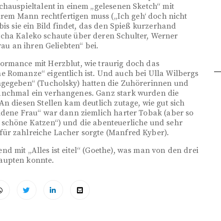
chauspieltalent in einem „gelesenen Sketch“ mit
ihrem Mann rechtfertigen muss („Ich geh‘ doch nicht
bis sie ein Bild findet, das den Spieß kurzerhand
cha Kaleko schaute über deren Schulter, Werner
rau an ihren Geliebten“ bei.
ormance mit Herzblut, wie traurig doch das
e Romanze“ eigentlich ist. Und auch bei Ulla Wilbergs
ngegeben“ (Tucholsky) hatten die Zuhörerinnen und
anchmal ein verhangenes. Ganz stark wurden die
n diesen Stellen kam deutlich zutage, wie gut sich
andene Frau“ war dann ziemlich harter Tobak (aber so
 schöne Katzen“) und die abenteuerliche und sehr
ür zahlreiche Lacher sorgte (Manfred Kyber).
d mit „Alles ist eitel“ (Goethe), was man von den drei
aupten konnte.