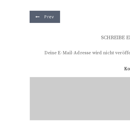
B
Prev
e
i
SCHREIBE 
t
r
Deine E-Mail-Adresse wird nicht veröffe
a
K
g
s
n
a
v
i