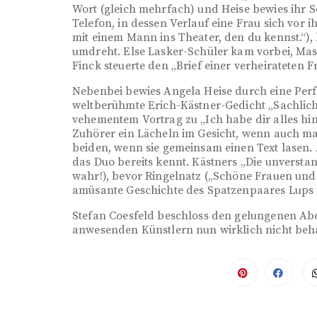
Wort (gleich mehrfach) und Heise bewies ihr S
Telefon, in dessen Verlauf eine Frau sich vor 
mit einem Mann ins Theater, den du kennst.“), 
umdreht. Else Lasker-Schüler kam vorbei, Mas
Finck steuerte den „Brief einer verheirateten F
Nebenbei bewies Angela Heise durch eine Perf
weltberühmte Erich-Kästner-Gedicht „Sachlich
vehementem Vortrag zu „Ich habe dir alles hi
Zuhörer ein Lächeln im Gesicht, wenn auch m
beiden, wenn sie gemeinsam einen Text lasen. A
das Duo bereits kennt. Kästners „Die unverst
wahr!), bevor Ringelnatz („Schöne Frauen und
amüsante Geschichte des Spatzenpaares Lups f
Stefan Coesfeld beschloss den gelungenen Aben
anwesenden Künstlern nun wirklich nicht beh