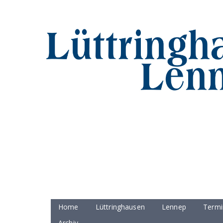
Home
Lüttringhausen
Lennep
Termi
Archiv