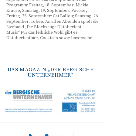
Programm: Freitag, 18. September: Mickie
Krause; Samstag, 19. September: Paveier;
Freitag, 25. September: Cat Ballou; Samstag, 26.
September: Tobee. An allen Abenden spielt die
Liveband „Die Blechsauga Oktoberfest
Music“.Für das leibliche Wohl gibt es
Oktoberfestbier, Cocktails sowie bayerische
Spezialitäten wie Brezeln, Weißwurst, Hendl
und Haxe. Beginn ist freitags um 17 Uhr,
samstags um 16 Uhr. Tickets gibt es unter
www.bergisches-oktoberfest.de sowie über die
TreueWelt der Sparkasse Wuppertal.
DAS MAGAZIN „DER BERGISCHE
UNTERNEHMER“
Remscheid stärkt Krisenvorsorge
(red) Feuerwehr, TBR und Stadtverwaltung
Remscheid trainieren Krisenstabsarbeit am
Institut der Feuerwehr NRW in Münster.
Wie funktioniert die Zusammenarbeit im
Krisenfall? Welche Entscheidungen müssen
unter Zeitdruck getroffen werden? Und wie
können die Bürgerinnen und Bürger
bestmöglich geschützt werden? Mit diesen und
weiteren Fragen beschäftigten sich
Mitarbeitende der Stadt Remscheid Ende Juni in