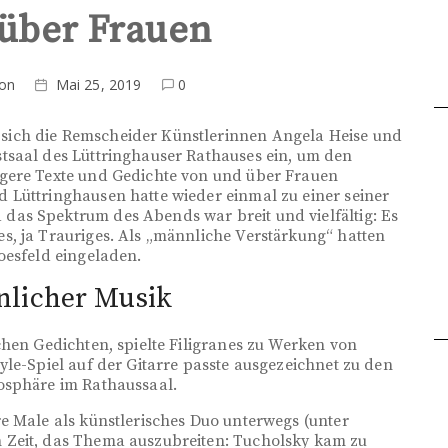
 über Frauen
ion
Mai 25, 2019
0
ich die Remscheider Künstlerinnen Angela Heise und
tsaal des Lüttringhauser Rathauses ein, um den
gere Texte und Gedichte von und über Frauen
 Lüttringhausen hatte wieder einmal zu einer seiner
as Spektrum des Abends war breit und vielfältig: Es
s, ja Trauriges. Als „männliche Verstärkung“ hatten
oesfeld eingeladen.
nlicher Musik
chen Gedichten, spielte Filigranes zu Werken von
yle-Spiel auf der Gitarre passte ausgezeichnet zu den
osphäre im Rathaussaal.
e Male als künstlerisches Duo unterwegs (unter
 Zeit, das Thema auszubreiten: Tucholsky kam zu