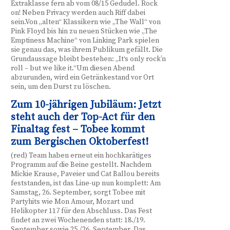
Extraklasse fern ab vom 08/15 Gedudel. Rock
on! Neben Privacy werden auch Riff dabei
sein.Von „alten“ Klassikern wie „The Wall“ von
Pink Floyd bis hin zu neuen Stücken wie „The
Emptiness Machine“ von Linking Park spielen
sie genau das, was ihrem Publikum gefällt. Die
Grundaussage bleibt bestehen: „It‘s only rock’n
roll – but we like it.“Um diesen Abend
abzurunden, wird ein Getränkestand vor Ort
sein, um den Durst zu löschen.
Zum 10-jährigen Jubiläum: Jetzt
steht auch der Top-Act für den
Finaltag fest – Tobee kommt
zum Bergischen Oktoberfest!
(red) Team haben erneut ein hochkarätiges
Programm auf die Beine gestellt. Nachdem
Mickie Krause, Paveier und Cat Ballou bereits
feststanden, ist das Line-up nun komplett: Am
Samstag, 26. September, sorgt Tobee mit
Partyhits wie Mon Amour, Mozart und
Helikopter 117 für den Abschluss. Das Fest
findet an zwei Wochenenden statt: 18./19.
September sowie 25./26. September. Das