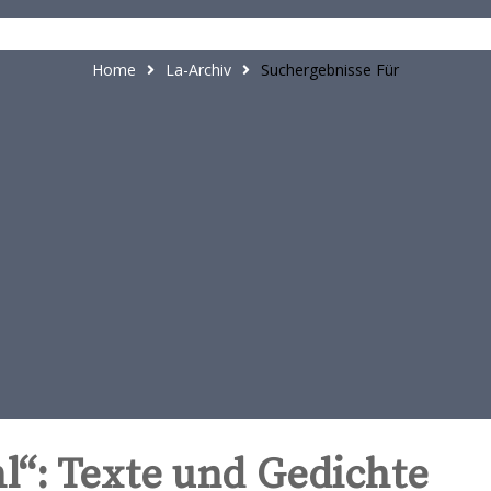
t
e
n
Home
La-Archiv
Suchergebnisse Für
t
“: Texte und Gedichte