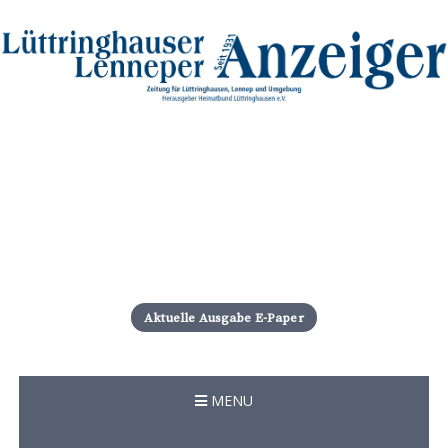
S
k
i
Aktuelle Ausgabe E-Paper
p
t
o
c
MENU
o
n