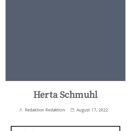
t
e
n
t
Herta Schmuhl
Redaktion Redaktion
August 17, 2022