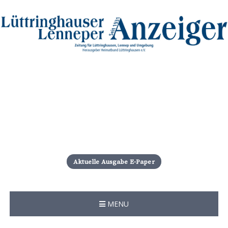
S
k
i
Aktuelle Ausgabe E-Paper
p
t
o
c
MENU
o
n