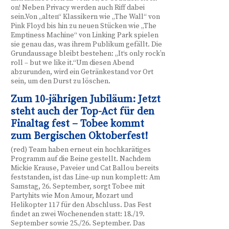
on! Neben Privacy werden auch Riff dabei
sein.Von „alten“ Klassikern wie „The Wall“ von
Pink Floyd bis hin zu neuen Stücken wie „The
Emptiness Machine“ von Linking Park spielen
sie genau das, was ihrem Publikum gefällt. Die
Grundaussage bleibt bestehen: „It‘s only rock’n
roll – but we like it.“Um diesen Abend
abzurunden, wird ein Getränkestand vor Ort
sein, um den Durst zu löschen.
Zum 10-jährigen Jubiläum: Jetzt
steht auch der Top-Act für den
Finaltag fest – Tobee kommt
zum Bergischen Oktoberfest!
(red) Team haben erneut ein hochkarätiges
Programm auf die Beine gestellt. Nachdem
Mickie Krause, Paveier und Cat Ballou bereits
feststanden, ist das Line-up nun komplett: Am
Samstag, 26. September, sorgt Tobee mit
Partyhits wie Mon Amour, Mozart und
Helikopter 117 für den Abschluss. Das Fest
findet an zwei Wochenenden statt: 18./19.
September sowie 25./26. September. Das