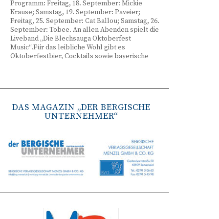
Programm: Freitag, 18. September: Mickie
Krause; Samstag, 19. September: Paveier;
Freitag, 25. September: Cat Ballou; Samstag, 26.
September: Tobee. An allen Abenden spielt die
Liveband „Die Blechsauga Oktoberfest
Music“.Für das leibliche Wohl gibt es
Oktoberfestbier, Cocktails sowie bayerische
Spezialitäten wie Brezeln, Weißwurst, Hendl
und Haxe. Beginn ist freitags um 17 Uhr,
samstags um 16 Uhr. Tickets gibt es unter
www.bergisches-oktoberfest.de sowie über die
TreueWelt der Sparkasse Wuppertal.
DAS MAGAZIN „DER BERGISCHE
UNTERNEHMER“
Remscheid stärkt Krisenvorsorge
(red) Feuerwehr, TBR und Stadtverwaltung
Remscheid trainieren Krisenstabsarbeit am
Institut der Feuerwehr NRW in Münster.
Wie funktioniert die Zusammenarbeit im
Krisenfall? Welche Entscheidungen müssen
unter Zeitdruck getroffen werden? Und wie
können die Bürgerinnen und Bürger
bestmöglich geschützt werden? Mit diesen und
weiteren Fragen beschäftigten sich
Mitarbeitende der Stadt Remscheid Ende Juni in
Münster. Im Mittelpunkt der dreitägigen