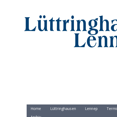
Home
Lüttringhausen
Lennep
Termi
Archiv