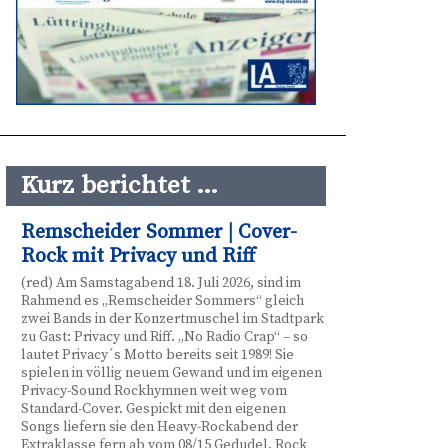
Kurz berichtet …
Remscheider Sommer | Cover-
Rock mit Privacy und Riff
(red) Am Samstagabend 18. Juli 2026, sind im
Rahmend es „Remscheider Sommers“ gleich
zwei Bands in der Konzertmuschel im Stadtpark
zu Gast: Privacy und Riff. „No Radio Crap“ – so
lautet Privacy´s Motto bereits seit 1989! Sie
spielen in völlig neuem Gewand und im eigenen
Privacy-Sound Rockhymnen weit weg vom
Standard-Cover. Gespickt mit den eigenen
Songs liefern sie den Heavy-Rockabend der
Extraklasse fern ab vom 08/15 Gedudel. Rock