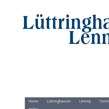
Home
Lüttringhausen
Lennep
Termi
Archiv