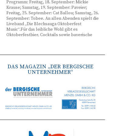
Programm: Freitag, 18. September: Mickie
Krause; Samstag, 19. September: Paveier;
Freitag, 25. September: Cat Ballou; Samstag, 26.
September: Tobee. An allen Abenden spielt die
Liveband „Die Blechsauga Oktoberfest
Music“.Für das leibliche Wohl gibt es
Oktoberfestbier, Cocktails sowie bayerische
Spezialitäten wie Brezeln, Weißwurst, Hendl
und Haxe. Beginn ist freitags um 17 Uhr,
samstags um 16 Uhr. Tickets gibt es unter
www.bergisches-oktoberfest.de sowie über die
TreueWelt der Sparkasse Wuppertal.
DAS MAGAZIN „DER BERGISCHE
UNTERNEHMER“
Remscheid stärkt Krisenvorsorge
(red) Feuerwehr, TBR und Stadtverwaltung
Remscheid trainieren Krisenstabsarbeit am
Institut der Feuerwehr NRW in Münster.
Wie funktioniert die Zusammenarbeit im
Krisenfall? Welche Entscheidungen müssen
unter Zeitdruck getroffen werden? Und wie
können die Bürgerinnen und Bürger
bestmöglich geschützt werden? Mit diesen und
weiteren Fragen beschäftigten sich
Mitarbeitende der Stadt Remscheid Ende Juni in
Münster. Im Mittelpunkt der dreitägigen