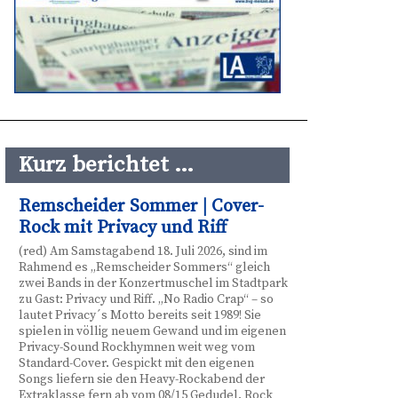
Kurz berichtet …
Remscheider Sommer | Cover-
Rock mit Privacy und Riff
(red) Am Samstagabend 18. Juli 2026, sind im
Rahmend es „Remscheider Sommers“ gleich
zwei Bands in der Konzertmuschel im Stadtpark
zu Gast: Privacy und Riff. „No Radio Crap“ – so
lautet Privacy´s Motto bereits seit 1989! Sie
spielen in völlig neuem Gewand und im eigenen
Privacy-Sound Rockhymnen weit weg vom
Standard-Cover. Gespickt mit den eigenen
Songs liefern sie den Heavy-Rockabend der
Extraklasse fern ab vom 08/15 Gedudel. Rock