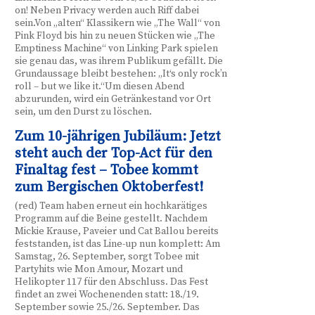
on! Neben Privacy werden auch Riff dabei
sein.Von „alten“ Klassikern wie „The Wall“ von
Pink Floyd bis hin zu neuen Stücken wie „The
Emptiness Machine“ von Linking Park spielen
sie genau das, was ihrem Publikum gefällt. Die
Grundaussage bleibt bestehen: „It‘s only rock’n
roll – but we like it.“Um diesen Abend
abzurunden, wird ein Getränkestand vor Ort
sein, um den Durst zu löschen.
Zum 10-jährigen Jubiläum: Jetzt
steht auch der Top-Act für den
Finaltag fest – Tobee kommt
zum Bergischen Oktoberfest!
(red) Team haben erneut ein hochkarätiges
Programm auf die Beine gestellt. Nachdem
Mickie Krause, Paveier und Cat Ballou bereits
feststanden, ist das Line-up nun komplett: Am
Samstag, 26. September, sorgt Tobee mit
Partyhits wie Mon Amour, Mozart und
Helikopter 117 für den Abschluss. Das Fest
findet an zwei Wochenenden statt: 18./19.
September sowie 25./26. September. Das