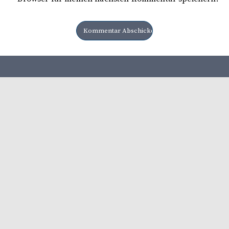
Herausgeber: Heimatbund e. V Lüttringhausen Verlag: LA
Verlags GmbH
Mediadaten 2026
Ausgaben
Disclaimer
Datenschutzerklärung