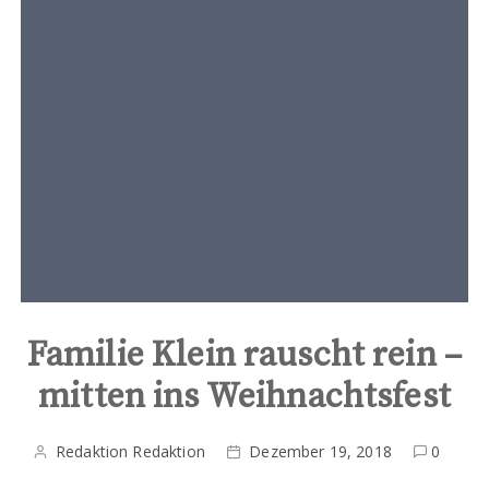
t
e
n
t
Familie Klein rauscht rein –
mitten ins Weihnachtsfest
Redaktion Redaktion
Dezember 19, 2018
0