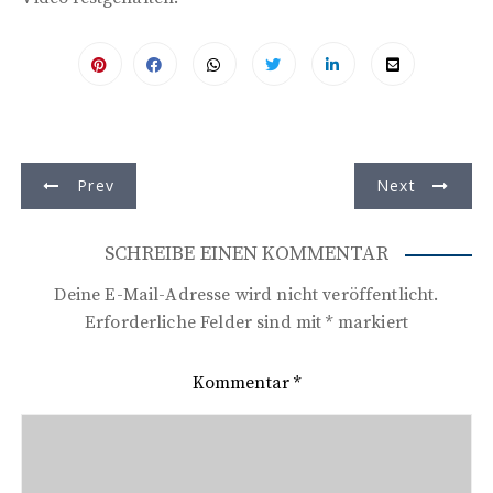
B
Prev
Next
e
i
SCHREIBE EINEN KOMMENTAR
t
Deine E-Mail-Adresse wird nicht veröffentlicht.
r
Erforderliche Felder sind mit
*
markiert
a
Kommentar
*
g
s
n