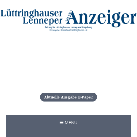
S
k
i
Aktuelle Ausgabe E-Paper
p
t
o
c
MENU
o
n