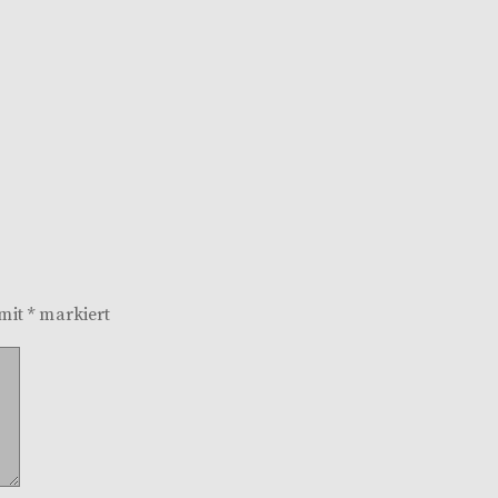
 mit
*
markiert