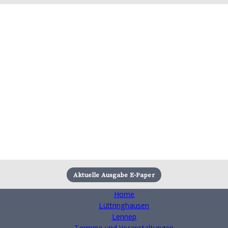
Skip
Aktuelle Ausgabe E-Paper
to
content
Home
Lüttringhausen
Lennep
Termine und Veranstaltungen