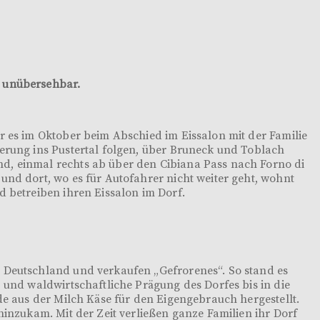
t unübersehbar.
r es im Oktober beim Abschied im Eissalon mit der Familie
derung ins Pustertal folgen, über Bruneck und Toblach
nd, einmal rechts ab über den Cibiana Pass nach Forno di
und dort, wo es für Autofahrer nicht weiter geht, wohnt
d betreiben ihren Eissalon im Dorf.
d Deutschland und verkaufen „Gefrorenes“. So stand es
 und waldwirtschaftliche Prägung des Dorfes bis in die
de aus der Milch Käse für den Eigengebrauch hergestellt.
hinzukam. Mit der Zeit verließen ganze Familien ihr Dorf