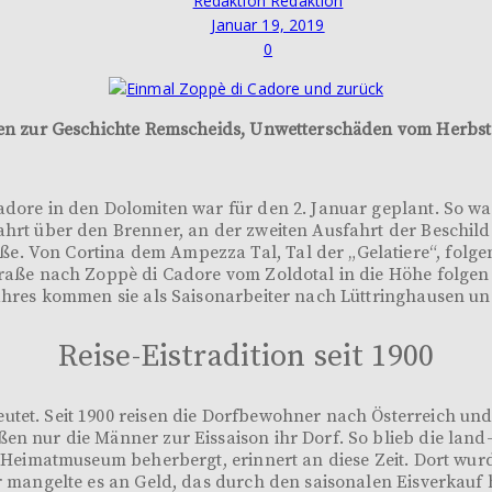
Redaktion Redaktion
Januar 19, 2019
0
lelen zur Geschichte Remscheids, Unwetterschäden vom Herbs
adore in den Dolomiten war für den 2. Januar geplant. So wa
fahrt über den Brenner, an der zweiten Ausfahrt der Beschil
e. Von Cortina dem Ampezza Tal, Tal der „Gelatiere“, folge
traße nach Zoppè di Cadore vom Zoldotal in die Höhe folgen 
Jahres kommen sie als Saisonarbeiter nach Lüttringhausen un
Reise-Eistradition seit 1900
utet. Seit 1900 reisen die Dorfbewohner nach Österreich un
en nur die Männer zur Eissaison ihr Dorf. So blieb die land-
es Heimatmuseum beherbergt, erinnert an diese Zeit. Dort wur
ur mangelte es an Geld, das durch den saisonalen Eisverkauf 