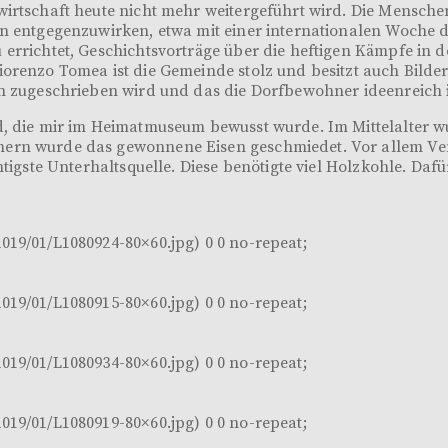
wirtschaft heute nicht mehr weitergeführt wird. Die Mensche
en entgegenzuwirken, etwa mit einer internationalen Woche d
 errichtet, Geschichtsvorträge über die heftigen Kämpfe in 
orenzo Tomea ist die Gemeinde stolz und besitzt auch Bilder.
an zugeschrieben wird und das die Dorfbewohner ideenreich 
id, die mir im Heimatmuseum bewusst wurde. Im Mittelalter
mern wurde das gewonnene Eisen geschmiedet. Vor allem Ve
htigste Unterhaltsquelle. Diese benötigte viel Holzkohle. Da
019/01/L1080924-80×60.jpg) 0 0 no-repeat;
019/01/L1080915-80×60.jpg) 0 0 no-repeat;
019/01/L1080934-80×60.jpg) 0 0 no-repeat;
019/01/L1080919-80×60.jpg) 0 0 no-repeat;