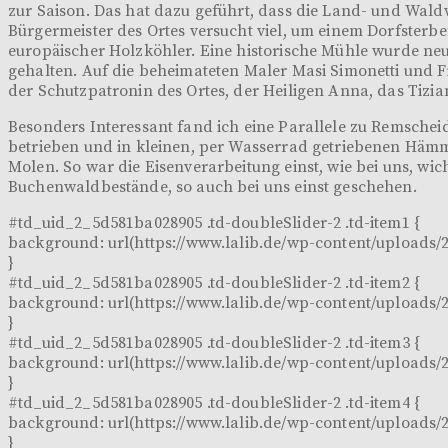
zur Saison. Das hat dazu geführt, dass die Land- und Wald
Bürgermeister des Ortes versucht viel, um einem Dorfsterb
europäischer Holzköhler. Eine historische Mühle wurde neu
gehalten. Auf die beheimateten Maler Masi Simonetti und Fi
der Schutzpatronin des Ortes, der Heiligen Anna, das Tizi
Besonders Interessant fand ich eine Parallele zu Remsche
betrieben und in kleinen, per Wasserrad getriebenen Häm
Molen. So war die Eisenverarbeitung einst, wie bei uns, wic
Buchenwaldbestände, so auch bei uns einst geschehen.
#td_uid_2_5d581ba028905 .td-doubleSlider-2 .td-item1 {
background: url(https://www.lalib.de/wp-content/uploads/2
}
#td_uid_2_5d581ba028905 .td-doubleSlider-2 .td-item2 {
background: url(https://www.lalib.de/wp-content/uploads/2
}
#td_uid_2_5d581ba028905 .td-doubleSlider-2 .td-item3 {
background: url(https://www.lalib.de/wp-content/uploads/2
}
#td_uid_2_5d581ba028905 .td-doubleSlider-2 .td-item4 {
background: url(https://www.lalib.de/wp-content/uploads/2
}