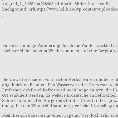
#td_uid_2_5d581ba028905 .td-doubleSlider-2 .td-item5 {
background: url(https://www.lalib.de/wp-content/uploads/2
}
Eine dreistündige Wanderung durch die Wälder weckte Lust a
nächster Nähe lud zum Wiederkommen, auf eine Bergtour, 
Die Unwetterschäden vom letzten Herbst waren unübersehb
abgeknickten Bäumen. Das Wasserwerk des Ortes war noch ni
Entfernen des Bruchholzes wird noch lange dauern, die Ho
Ort evakuiert werden, da weitere Erdrutsche zu befürchten 
Schneekanonen. Der Bürgermeister des Ortes fand es ganz g
und gab einen Winterbildband mit, der beim LA ausliegt 
Mein Besuch dauerte nur einen Tag und war doch sehr erlebn