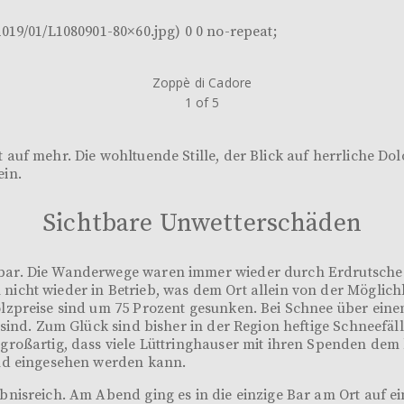
019/01/L1080901-80×60.jpg) 0 0 no-repeat;
Zoppè di Cadore
1
of 5
uf mehr. Die wohltuende Stille, der Blick auf herrliche Dol
ein.
Sichtbare Unwetterschäden
ar. Die Wanderwege waren immer wieder durch Erdrutsche ve
cht wieder in Betrieb, was dem Ort allein von der Möglichke
lzpreise sind um 75 Prozent gesunken. Bei Schnee über eine
sind. Zum Glück sind bisher in der Region heftige Schneefäll
roßartig, dass viele Lüttringhauser mit ihren Spenden dem 
und eingesehen werden kann.
isreich. Am Abend ging es in die einzige Bar am Ort auf ein 