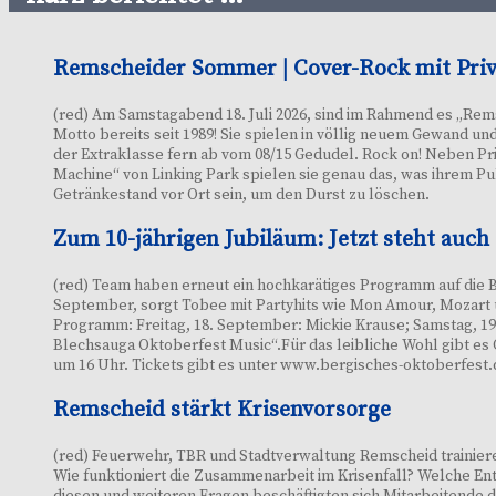
Remscheider Sommer | Cover-Rock mit Priv
(red) Am Samstagabend 18. Juli 2026, sind im Rahmend es „Rems
Motto bereits seit 1989! Sie spielen in völlig neuem Gewand 
der Extraklasse fern ab vom 08/15 Gedudel. Rock on! Neben Pri
Machine“ von Linking Park spielen sie genau das, was ihrem Pub
Getränkestand vor Ort sein, um den Durst zu löschen.
Zum 10-jährigen Jubiläum: Jetzt steht auch
(red) Team haben erneut ein hochkarätiges Programm auf die Be
September, sorgt Tobee mit Partyhits wie Mon Amour, Mozart u
Programm: Freitag, 18. September: Mickie Krause; Samstag, 19.
Blechsauga Oktoberfest Music“.Für das leibliche Wohl gibt es 
um 16 Uhr. Tickets gibt es unter www.bergisches-oktoberfest
Remscheid stärkt Krisenvorsorge
(red) Feuerwehr, TBR und Stadtverwaltung Remscheid trainier
Wie funktioniert die Zusammenarbeit im Krisenfall? Welche E