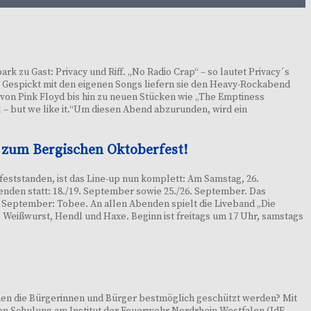
 zu Gast: Privacy und Riff. „No Radio Crap“ – so lautet Privacy´s
. Gespickt mit den eigenen Songs liefern sie den Heavy-Rockabend
 von Pink Floyd bis hin zu neuen Stücken wie „The Emptiness
l – but we like it.“Um diesen Abend abzurunden, wird ein
t zum Bergischen Oktoberfest!
feststanden, ist das Line-up nun komplett: Am Samstag, 26.
nden statt: 18./19. September sowie 25./26. September. Das
. September: Tobee. An allen Abenden spielt die Liveband „Die
, Weißwurst, Hendl und Haxe. Beginn ist freitags um 17 Uhr, samstags
nen die Bürgerinnen und Bürger bestmöglich geschützt werden? Mit