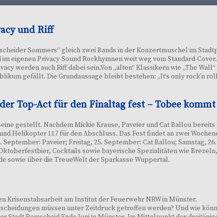
acy und Riff
cheider Sommers“ gleich zwei Bands in der Konzertmuschel im Stadtpark
und im eigenen Privacy-Sound Rockhymnen weit weg vom Standard-Cover
vacy werden auch Riff dabei sein.Von „alten“ Klassikern wie „The Wall“
likum gefällt. Die Grundaussage bleibt bestehen: „It‘s only rock’n rol
 der Top-Act für den Finaltag fest – Tobee komm
ine gestellt. Nachdem Mickie Krause, Paveier und Cat Ballou bereits 
nd Helikopter 117 für den Abschluss. Das Fest findet an zwei Wochene
 September: Paveier; Freitag, 25. September: Cat Ballou; Samstag, 26
Oktoberfestbier, Cocktails sowie bayerische Spezialitäten wie Brezeln
.de sowie über die TreueWelt der Sparkasse Wuppertal.
en Krisenstabsarbeit am Institut der Feuerwehr NRW in Münster.
ntscheidungen müssen unter Zeitdruck getroffen werden? Und wie kön