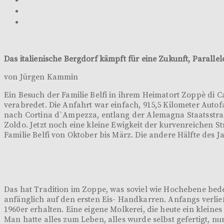
Das italienische Bergdorf kämpft für eine Zukunft, Paral
von Jürgen Kammin
Ein Besuch der Familie Belfi in ihrem Heimatort Zoppè di C
verabredet. Die Anfahrt war einfach, 915,5 Kilometer Auto
nach Cortina d`Ampezza, entlang der Alemagna Staatsstraß
Zoldo. Jetzt noch eine kleine Ewigkeit der kurvenreichen S
Familie Belfi von Oktober bis März. Die andere Hälfte des 
Das hat Tradition im Zoppe, was soviel wie Hochebene bede
anfänglich auf den ersten Eis- Handkarren. Anfangs verließ
1960er erhalten. Eine eigene Molkerei, die heute ein klein
Man hatte alles zum Leben, alles wurde selbst gefertigt, n