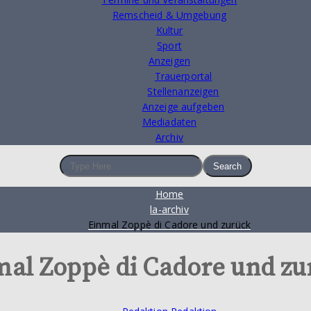
Remscheid & Umgebung
Kultur
Sport
Anzeigen
Trauerportal
Stellenanzeigen
Anzeige aufgeben
Mediadaten
Archiv
Home
la-archiv
Einmal Zoppè di Cadore und zurück
mal Zoppè di Cadore und zu