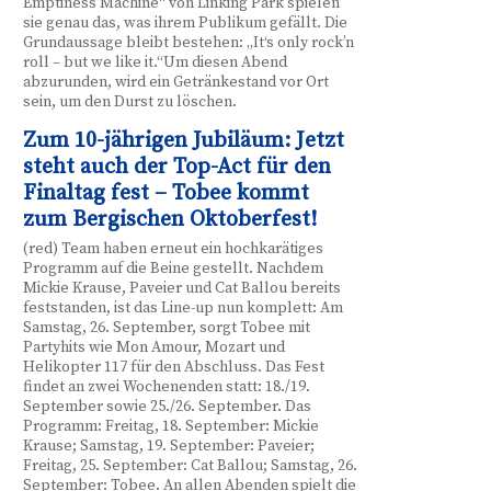
Emptiness Machine“ von Linking Park spielen
sie genau das, was ihrem Publikum gefällt. Die
Grundaussage bleibt bestehen: „It‘s only rock’n
roll – but we like it.“Um diesen Abend
abzurunden, wird ein Getränkestand vor Ort
sein, um den Durst zu löschen.
Zum 10-jährigen Jubiläum: Jetzt
steht auch der Top-Act für den
Finaltag fest – Tobee kommt
zum Bergischen Oktoberfest!
(red) Team haben erneut ein hochkarätiges
Programm auf die Beine gestellt. Nachdem
Mickie Krause, Paveier und Cat Ballou bereits
feststanden, ist das Line-up nun komplett: Am
Samstag, 26. September, sorgt Tobee mit
Partyhits wie Mon Amour, Mozart und
Helikopter 117 für den Abschluss. Das Fest
findet an zwei Wochenenden statt: 18./19.
September sowie 25./26. September. Das
Programm: Freitag, 18. September: Mickie
Krause; Samstag, 19. September: Paveier;
Freitag, 25. September: Cat Ballou; Samstag, 26.
September: Tobee. An allen Abenden spielt die