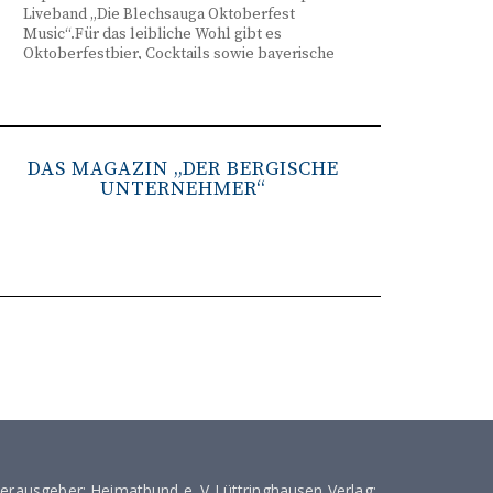
Liveband „Die Blechsauga Oktoberfest
Music“.Für das leibliche Wohl gibt es
Oktoberfestbier, Cocktails sowie bayerische
Spezialitäten wie Brezeln, Weißwurst, Hendl
und Haxe. Beginn ist freitags um 17 Uhr,
samstags um 16 Uhr. Tickets gibt es unter
www.bergisches-oktoberfest.de sowie über die
TreueWelt der Sparkasse Wuppertal.
DAS MAGAZIN „DER BERGISCHE
UNTERNEHMER“
Remscheid stärkt Krisenvorsorge
(red) Feuerwehr, TBR und Stadtverwaltung
Remscheid trainieren Krisenstabsarbeit am
Institut der Feuerwehr NRW in Münster.
Wie funktioniert die Zusammenarbeit im
Krisenfall? Welche Entscheidungen müssen
unter Zeitdruck getroffen werden? Und wie
können die Bürgerinnen und Bürger
bestmöglich geschützt werden? Mit diesen und
weiteren Fragen beschäftigten sich
Mitarbeitende der Stadt Remscheid Ende Juni in
Münster. Im Mittelpunkt der dreitägigen
Schulung am Institut der Feuerwehr Nordrhein-
Westfalen (IdF NRW) stand die Arbeit in
Krisenstäben. Anhand praxisnaher Szenarien
erausgeber: Heimatbund e. V Lüttringhausen Verlag: