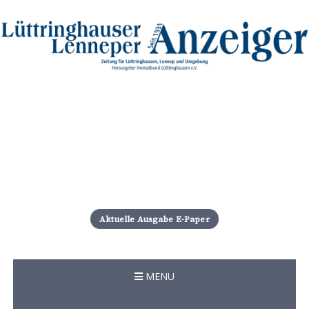
S
k
i
Aktuelle Ausgabe E-Paper
p
t
o
c
MENU
o
n