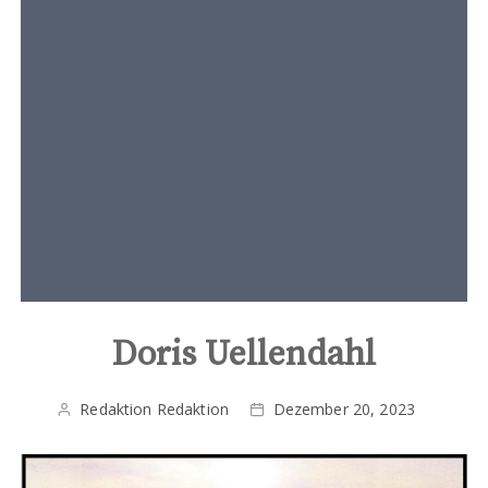
t
e
n
t
Doris Uellendahl
Redaktion Redaktion
Dezember 20, 2023