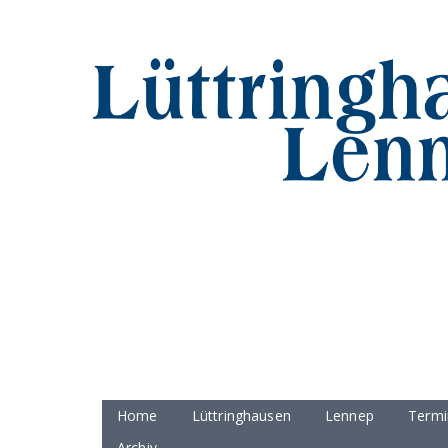
Home
Lüttringhausen
Lennep
Termi
Archiv