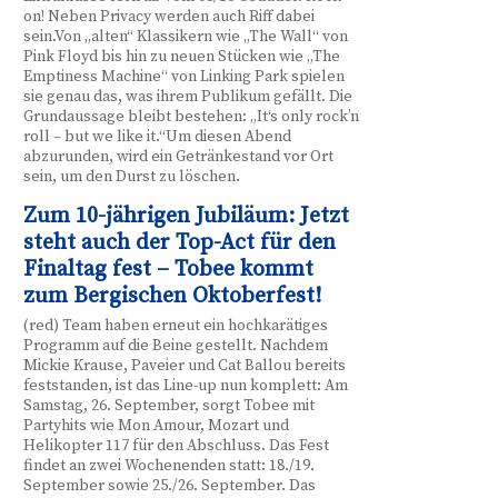
on! Neben Privacy werden auch Riff dabei
sein.Von „alten“ Klassikern wie „The Wall“ von
Pink Floyd bis hin zu neuen Stücken wie „The
Emptiness Machine“ von Linking Park spielen
sie genau das, was ihrem Publikum gefällt. Die
Grundaussage bleibt bestehen: „It‘s only rock’n
roll – but we like it.“Um diesen Abend
abzurunden, wird ein Getränkestand vor Ort
sein, um den Durst zu löschen.
Zum 10-jährigen Jubiläum: Jetzt
steht auch der Top-Act für den
Finaltag fest – Tobee kommt
zum Bergischen Oktoberfest!
(red) Team haben erneut ein hochkarätiges
Programm auf die Beine gestellt. Nachdem
Mickie Krause, Paveier und Cat Ballou bereits
feststanden, ist das Line-up nun komplett: Am
Samstag, 26. September, sorgt Tobee mit
Partyhits wie Mon Amour, Mozart und
Helikopter 117 für den Abschluss. Das Fest
findet an zwei Wochenenden statt: 18./19.
September sowie 25./26. September. Das