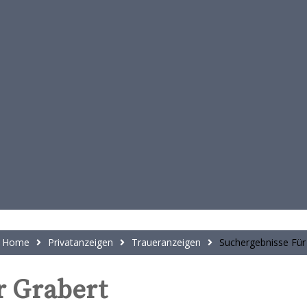
t
e
n
t
Home
Privatanzeigen
Traueranzeigen
Suchergebnisse Für
r Grabert