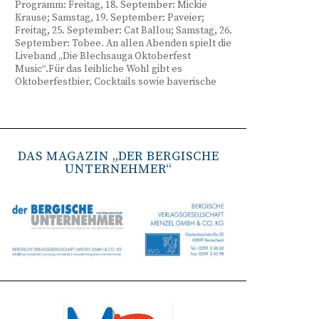
Programm: Freitag, 18. September: Mickie
Krause; Samstag, 19. September: Paveier;
Freitag, 25. September: Cat Ballou; Samstag, 26.
September: Tobee. An allen Abenden spielt die
Liveband „Die Blechsauga Oktoberfest
Music“.Für das leibliche Wohl gibt es
Oktoberfestbier, Cocktails sowie bayerische
Spezialitäten wie Brezeln, Weißwurst, Hendl
und Haxe. Beginn ist freitags um 17 Uhr,
samstags um 16 Uhr. Tickets gibt es unter
www.bergisches-oktoberfest.de sowie über die
TreueWelt der Sparkasse Wuppertal.
DAS MAGAZIN „DER BERGISCHE
UNTERNEHMER“
Remscheid stärkt Krisenvorsorge
(red) Feuerwehr, TBR und Stadtverwaltung
Remscheid trainieren Krisenstabsarbeit am
Institut der Feuerwehr NRW in Münster.
Wie funktioniert die Zusammenarbeit im
Krisenfall? Welche Entscheidungen müssen
unter Zeitdruck getroffen werden? Und wie
können die Bürgerinnen und Bürger
bestmöglich geschützt werden? Mit diesen und
weiteren Fragen beschäftigten sich
Mitarbeitende der Stadt Remscheid Ende Juni in
Münster. Im Mittelpunkt der dreitägigen