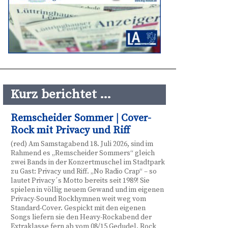
Kurz berichtet …
Remscheider Sommer | Cover-
Rock mit Privacy und Riff
(red) Am Samstagabend 18. Juli 2026, sind im
Rahmend es „Remscheider Sommers“ gleich
zwei Bands in der Konzertmuschel im Stadtpark
zu Gast: Privacy und Riff. „No Radio Crap“ – so
lautet Privacy´s Motto bereits seit 1989! Sie
spielen in völlig neuem Gewand und im eigenen
Privacy-Sound Rockhymnen weit weg vom
Standard-Cover. Gespickt mit den eigenen
Songs liefern sie den Heavy-Rockabend der
Extraklasse fern ab vom 08/15 Gedudel. Rock