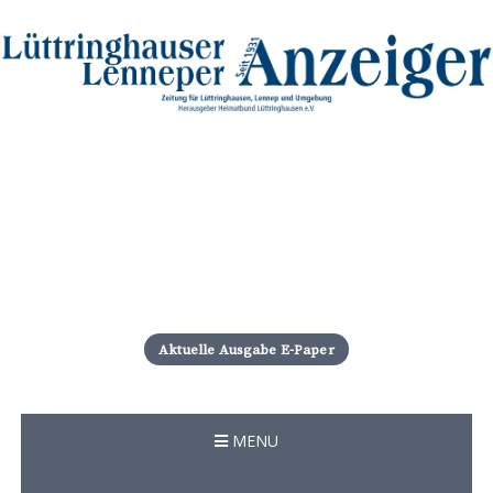
S
k
i
Aktuelle Ausgabe E-Paper
p
t
o
c
MENU
o
n