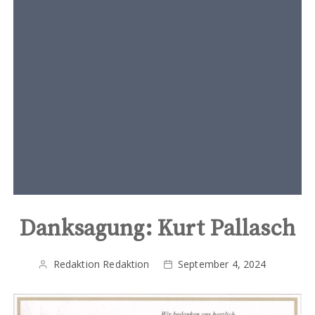
t
e
n
t
Danksagung: Kurt Pallasch
Redaktion Redaktion
September 4, 2024