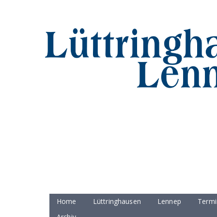
Home
Lüttringhausen
Lennep
Termi
Archiv