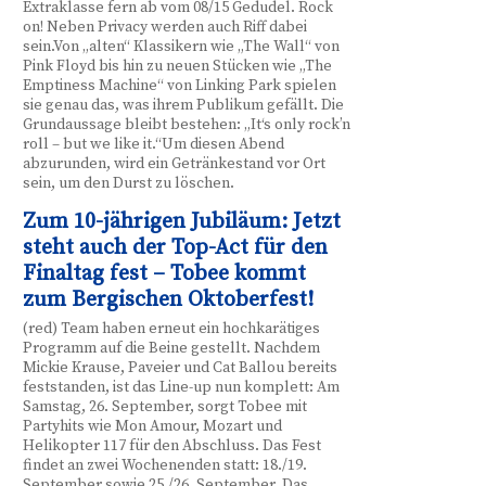
Extraklasse fern ab vom 08/15 Gedudel. Rock
on! Neben Privacy werden auch Riff dabei
sein.Von „alten“ Klassikern wie „The Wall“ von
Pink Floyd bis hin zu neuen Stücken wie „The
Emptiness Machine“ von Linking Park spielen
sie genau das, was ihrem Publikum gefällt. Die
Grundaussage bleibt bestehen: „It‘s only rock’n
roll – but we like it.“Um diesen Abend
abzurunden, wird ein Getränkestand vor Ort
sein, um den Durst zu löschen.
Zum 10-jährigen Jubiläum: Jetzt
steht auch der Top-Act für den
Finaltag fest – Tobee kommt
zum Bergischen Oktoberfest!
(red) Team haben erneut ein hochkarätiges
Programm auf die Beine gestellt. Nachdem
Mickie Krause, Paveier und Cat Ballou bereits
feststanden, ist das Line-up nun komplett: Am
Samstag, 26. September, sorgt Tobee mit
Partyhits wie Mon Amour, Mozart und
Helikopter 117 für den Abschluss. Das Fest
findet an zwei Wochenenden statt: 18./19.
September sowie 25./26. September. Das