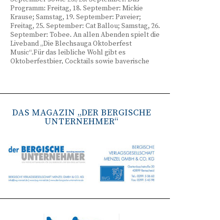
Programm: Freitag, 18. September: Mickie
Krause; Samstag, 19. September: Paveier;
Freitag, 25. September: Cat Ballou; Samstag, 26.
September: Tobee. An allen Abenden spielt die
Liveband „Die Blechsauga Oktoberfest
Music“.Für das leibliche Wohl gibt es
Oktoberfestbier, Cocktails sowie bayerische
Spezialitäten wie Brezeln, Weißwurst, Hendl
und Haxe. Beginn ist freitags um 17 Uhr,
samstags um 16 Uhr. Tickets gibt es unter
www.bergisches-oktoberfest.de sowie über die
TreueWelt der Sparkasse Wuppertal.
DAS MAGAZIN „DER BERGISCHE
UNTERNEHMER“
Remscheid stärkt Krisenvorsorge
(red) Feuerwehr, TBR und Stadtverwaltung
Remscheid trainieren Krisenstabsarbeit am
Institut der Feuerwehr NRW in Münster.
Wie funktioniert die Zusammenarbeit im
Krisenfall? Welche Entscheidungen müssen
unter Zeitdruck getroffen werden? Und wie
können die Bürgerinnen und Bürger
bestmöglich geschützt werden? Mit diesen und
weiteren Fragen beschäftigten sich
Mitarbeitende der Stadt Remscheid Ende Juni in