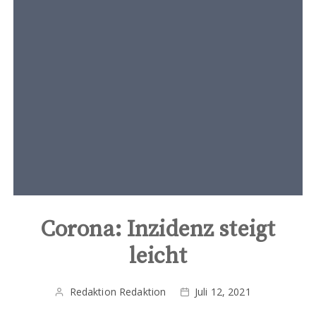
t
e
n
t
Corona: Inzidenz steigt
leicht
Redaktion Redaktion
Juli 12, 2021