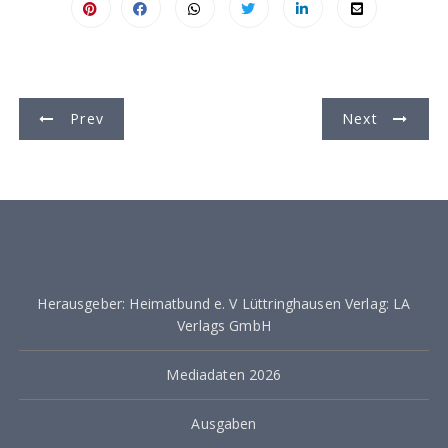
B
Prev
Next
e
i
t
r
a
Herausgeber: Heimatbund e. V Lüttringhausen Verlag: LA
g
Verlags GmbH
s
Mediadaten 2026
n
a
Ausgaben