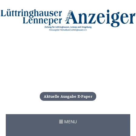
S
k
i
Aktuelle Ausgabe E-Paper
p
t
o
c
MENU
o
n