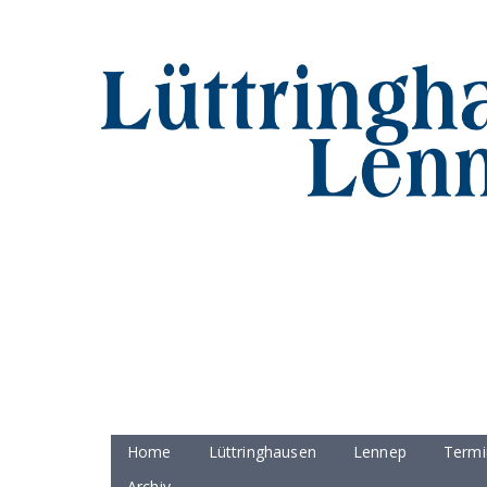
Home
Lüttringhausen
Lennep
Termi
Archiv