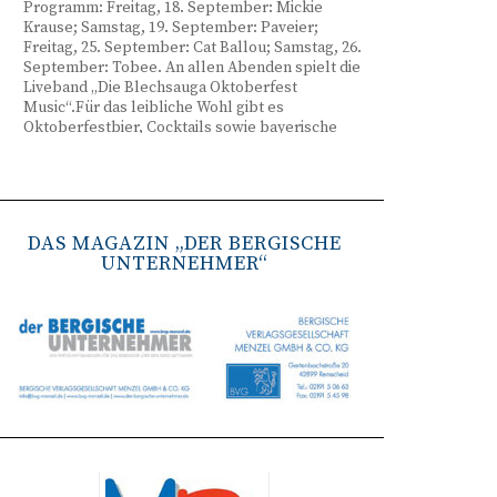
Programm: Freitag, 18. September: Mickie
Krause; Samstag, 19. September: Paveier;
Freitag, 25. September: Cat Ballou; Samstag, 26.
September: Tobee. An allen Abenden spielt die
Liveband „Die Blechsauga Oktoberfest
Music“.Für das leibliche Wohl gibt es
Oktoberfestbier, Cocktails sowie bayerische
Spezialitäten wie Brezeln, Weißwurst, Hendl
und Haxe. Beginn ist freitags um 17 Uhr,
samstags um 16 Uhr. Tickets gibt es unter
www.bergisches-oktoberfest.de sowie über die
TreueWelt der Sparkasse Wuppertal.
DAS MAGAZIN „DER BERGISCHE
UNTERNEHMER“
Remscheid stärkt Krisenvorsorge
(red) Feuerwehr, TBR und Stadtverwaltung
Remscheid trainieren Krisenstabsarbeit am
Institut der Feuerwehr NRW in Münster.
Wie funktioniert die Zusammenarbeit im
Krisenfall? Welche Entscheidungen müssen
unter Zeitdruck getroffen werden? Und wie
können die Bürgerinnen und Bürger
bestmöglich geschützt werden? Mit diesen und
weiteren Fragen beschäftigten sich
Mitarbeitende der Stadt Remscheid Ende Juni in
Münster. Im Mittelpunkt der dreitägigen