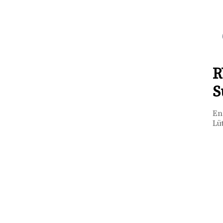
R
S
En
Lü