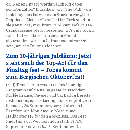
on! Neben Privacy werden auch Riff dabei
sein.Von „alten“ Klassikern wie „The Wall“ von
Pink Floyd bis hin zu neuen Stücken wie „The
Emptiness Machine“ von Linking Park spielen
sie genau das, was ihrem Publikum gefällt. Die
Grundaussage bleibt bestehen: „It‘s only rock’n
roll – but we like it.“Um diesen Abend
abzurunden, wird ein Getränkestand vor Ort
sein, um den Durst zu löschen.
Zum 10-jährigen Jubiläum: Jetzt
steht auch der Top-Act für den
Finaltag fest – Tobee kommt
zum Bergischen Oktoberfest!
(red) Team haben erneut ein hochkarätiges
Programm auf die Beine gestellt. Nachdem
Mickie Krause, Paveier und Cat Ballou bereits
feststanden, ist das Line-up nun komplett: Am
Samstag, 26. September, sorgt Tobee mit
Partyhits wie Mon Amour, Mozart und
Helikopter 117 für den Abschluss. Das Fest
findet an zwei Wochenenden statt: 18./19.
September sowie 25./26. September. Das