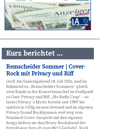
Kurz berichtet …
Remscheider Sommer | Cover-
Rock mit Privacy und Riff
(red) Am Samstagabend 18. Juli 2026, sind im
Rahmend es „Remscheider Sommers“ gleich
zwei Bands in der Konzertmuschel im Stadtpark
zu Gast: Privacy und Riff. „No Radio Crap“ – so
lautet Privacy´s Motto bereits seit 1989! Sie
spielen in völlig neuem Gewand und im eigenen
Privacy-Sound Rockhymnen weit weg vom
Standard-Cover. Gespickt mit den eigenen
Songs liefern sie den Heavy-Rockabend der
Extraklasse fern ab vom 08/15 Gedudel. Rock