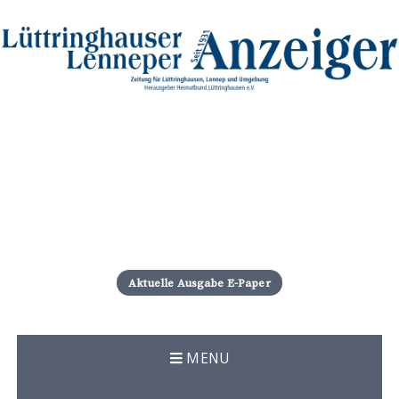
S
k
i
Aktuelle Ausgabe E-Paper
p
t
o
c
MENU
o
n